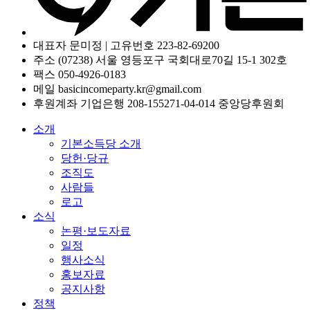
대표자 문미정 | 고유번호 223-82-69200
주소 (07238) 서울 영등포구 국회대로70길 15-1 302호
팩스 050-4926-0183
메일 basicincomeparty.kr@gmail.com
후원계좌 기업은행 208-155271-04-014 중앙당후원회
소개
기본소득당 소개
당헌·당규
조직도
사람들
로고
소식
논평·보도자료
일정
행사소식
홍보자료
공지사항
정책