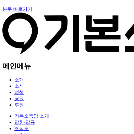
본문 바로가기
메인메뉴
소개
소식
정책
당원
후원
기본소득당 소개
당헌·당규
조직도