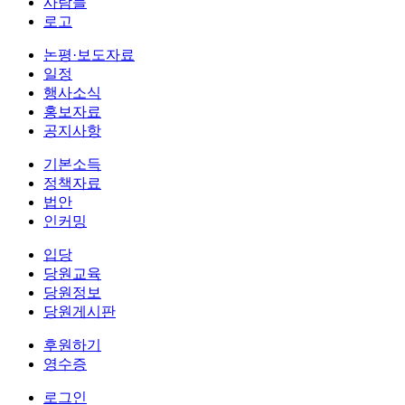
사람들
로고
논평·보도자료
일정
행사소식
홍보자료
공지사항
기본소득
정책자료
법안
인커밍
입당
당원교육
당원정보
당원게시판
후원하기
영수증
로그인