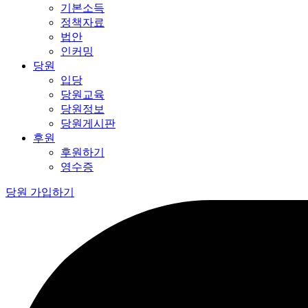
기본소득
정책자료
법안
인커밍
당원
입당
당원교육
당원정보
당원게시판
후원
후원하기
영수증
당원 가입하기