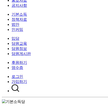
홍보자료
공지사항
기본소득
정책자료
법안
인커밍
입당
당원교육
당원정보
당원게시판
후원하기
영수증
로그인
가입하기