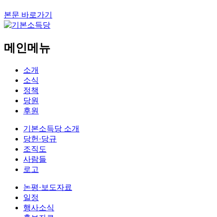
본문 바로가기
메인메뉴
소개
소식
정책
당원
후원
기본소득당 소개
당헌·당규
조직도
사람들
로고
논평·보도자료
일정
행사소식