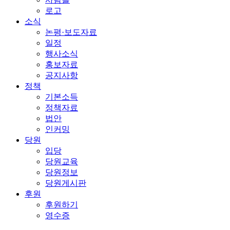
로고
소식
논평·보도자료
일정
행사소식
홍보자료
공지사항
정책
기본소득
정책자료
법안
인커밍
당원
입당
당원교육
당원정보
당원게시판
후원
후원하기
영수증