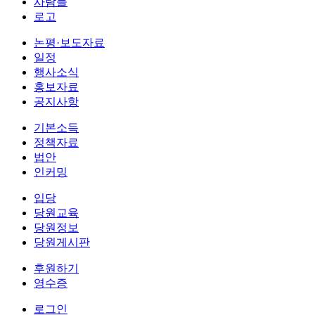
사람들
로고
논평·보도자료
일정
행사소식
홍보자료
공지사항
기본소득
정책자료
법안
인커밍
입당
당원교육
당원정보
당원게시판
후원하기
영수증
로그인