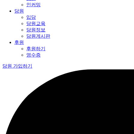
인커밍
당원
입당
당원교육
당원정보
당원게시판
후원
후원하기
영수증
당원 가입하기