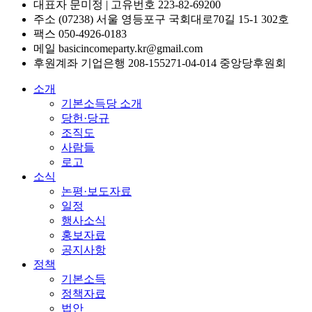
대표자 문미정 | 고유번호 223-82-69200
주소 (07238) 서울 영등포구 국회대로70길 15-1 302호
팩스 050-4926-0183
메일 basicincomeparty.kr@gmail.com
후원계좌 기업은행 208-155271-04-014 중앙당후원회
소개
기본소득당 소개
당헌·당규
조직도
사람들
로고
소식
논평·보도자료
일정
행사소식
홍보자료
공지사항
정책
기본소득
정책자료
법안