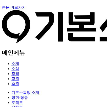
본문 바로가기
메인메뉴
소개
소식
정책
당원
후원
기본소득당 소개
당헌·당규
조직도