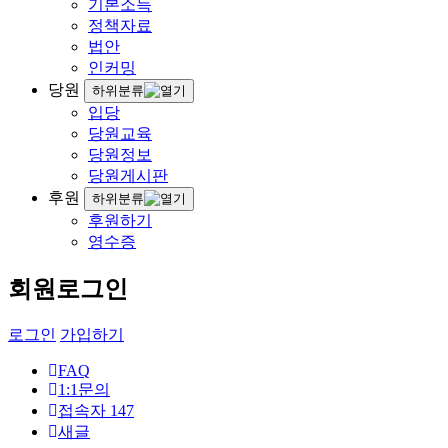
기본소득
정책자료
법안
인커밍
당원
하위분류
입당
당원교육
당원정보
당원게시판
후원
하위분류
후원하기
영수증
회원로그인
로그인
가입하기
FAQ
1:1문의
접속자
147
새글