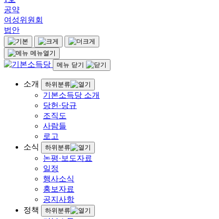
공약
여성위원회
법안
메뉴열기
메뉴 닫기
소개
하위분류
기본소득당 소개
당헌·당규
조직도
사람들
로고
소식
하위분류
논평·보도자료
일정
행사소식
홍보자료
공지사항
정책
하위분류