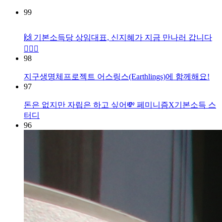
99
🙌 기본소득당 상임대표, 신지혜가 지금 만나러 갑니다
🏃🏻‍♀️
98
지구생명체프로젝트 어스링스(Earthlings)에 함께해요!
97
돈은 없지만 자립은 하고 싶어💸 페미니즘X기본소득 스
터디
96