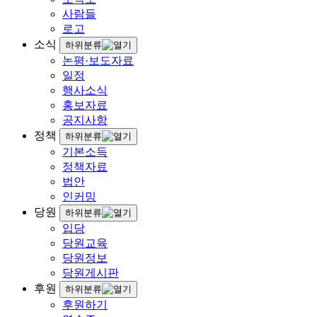
사람들
로고
소식
하위분류
논평·보도자료
일정
행사소식
홍보자료
공지사항
정책
하위분류
기본소득
정책자료
법안
인커밍
당원
하위분류
입당
당원교육
당원정보
당원게시판
후원
하위분류
후원하기