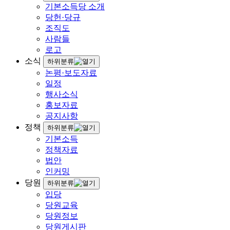
기본소득당 소개
당헌·당규
조직도
사람들
로고
소식
하위분류
논평·보도자료
일정
행사소식
홍보자료
공지사항
정책
하위분류
기본소득
정책자료
법안
인커밍
당원
하위분류
입당
당원교육
당원정보
당원게시판