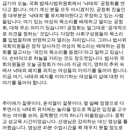
급기야 오늘
,
국회 법제사법위원회에서
‘
낙태죄
’
공청회를 연
다고 합니다
.
여기 계신 분들 모두 아시겠지만
,
공청회 진술인
중 대부분은
‘
낙태죄
’
를 유지해야한다고 주장하고 있는 사람
들입니다
.
여기 있는 여성의 목소리를 배제하고 열리는 공청
회
,
대체 무슨 의미가 있습니까
?
공청회는 말그대로
‘
공개적으
로 의견을 청하는
’
것입니다
.
다양한 사회구성원들의 목소리
를 입법절차에 반영하고자 열리는 자리입니다
.
그러나 법사위
국회의원들은 정작 당사자인 여성의 목소리는 배제하는 공청
회를 열고서는
‘
국민의 목소리를 듣겠다
’
라고 말하고 있습니
다
.
손바닥으로 하늘을 가리는 것도 정도껏입니다
.
법사위 국
회의원들은 오늘 공청회가 아니라 지금 여기
,
영하의 추위 속
에서 낙태죄 폐지를 외치는 여성들의 이야기를 들어야 합니다
.
지금 여기
,
낙태죄 폐지를 이야기하는 여성들의 삶에 대한 이
야기를 들어야 합니다
.
추미애가 잘못이다
,
윤석열이 잘못이다
,
몇 달째 정쟁으로 다
투면서도 낙태죄 유지에는 놀라울 정도로 똑같은 입장을 고수
하는 여야를 보며
,
끔찍했던 기억 하나가 떠올랐습니다
.
중학
교 성교육 시간이었습니다
.
선생님은 강의하는 대신 영상을 틀
어줬습니다
.
영상은
45
분 수업시간을 꽉 채우지 못할 정도로