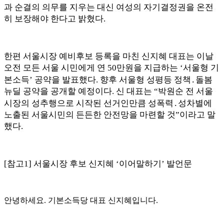
과 순결의 의무를 지우는 대신 여성의 자기결정권을 온전
히 보장해야 한다고 밝혔다
.
한편 서울시장 예비후보 등록을 마친 신지혜 대표는 이날
오전 모든 서울 시민에게 연
50
만원을 지급하는
‘
서울형 기
본소득
’
공약을 발표했다
.
향후 서울형 성평등 정책
․
돌봄
뉴딜 공약을 공개할 예정이다
.
신 대표는
“
박원순 전 서울
시장의 성추행으로 시작된 선거인만큼 성폭력
․
성차별에
노출된 서울시민의 든든한 안전망을 마련할 것
”
이라고 말
했다
.
[
참고
1]
서울시장 후보 신지혜
‘
이어말하기
’
발언문
안녕하세요
.
기본소득당 대표 신지혜입니다
.