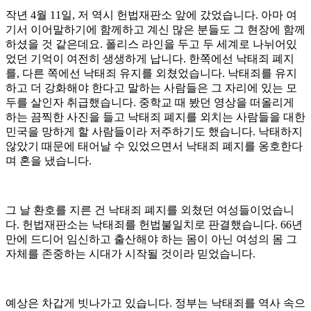
작년
4
월
11
일
,
저 역시 헌법재판소 앞에 갔었습니다
.
아마 여
기서 이어말하기에 함께하고 계신 많은 분들도 그 현장에 함께
하셨을 것 같은데요
.
폴리스 라인을 두고 두 세계로 나뉘어있
었던 기억이 여전히 생생하게 납니다
.
한쪽에선 낙태죄 폐지
를
,
다른 쪽에선 낙태죄 유지를 외쳤었습니다
.
낙태죄를 유지
하고 더 강화해야 한다고 말하는 사람들은 그 자리에 있는 모
두를 살인자 취급했습니다
.
중학교 때 봤던 영상을 떠올리게
하는 끔찍한 사진을 들고 낙태죄 폐지를 외치는 사람들을 대한
민국을 망하게 할 사람들이라 저주하기도 했습니다
.
낙태하지
않았기 때문에 태어날 수 있었으면서 낙태죄 폐지를 옹호한다
며 혼을 냈습니다
.
그 날 환호를 지른 건 낙태죄 폐지를 외쳤던 여성들이었습니
다
.
헌법재판소는 낙태죄를 헌법불일치로 판결했습니다
. 66
년
만에 드디어 임신하고 출산해야 하는 몸이 아닌 여성의 몸 그
자체를 존중하는 시대가 시작될 것이라 믿었습니다
.
예상은 차갑게 빗나가고 있습니다
.
정부는 낙태죄를 역사 속으