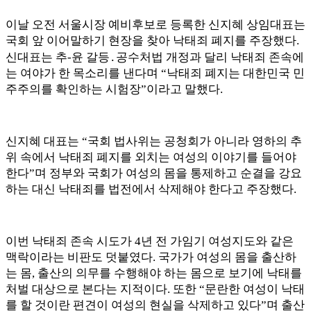
이날 오전 서울시장 예비후보로 등록한 신지혜 상임대표는
국회 앞 이어말하기 현장을 찾아 낙태죄 폐지를 주장했다
.
신대표는 추
-
윤 갈등
․
공수처법 개정과 달리 낙태죄 존속에
는 여야가 한 목소리를 낸다며
“
낙태죄 폐지는 대한민국 민
주주의를 확인하는 시험장
”
이라고 말했다
.
신지혜 대표는
“
국회 법사위는 공청회가 아니라 영하의 추
위 속에서 낙태죄 폐지를 외치는 여성의 이야기를 들어야
한다
”
며 정부와 국회가 여성의 몸을 통제하고 순결을 강요
하는 대신 낙태죄를 법전에서 삭제해야 한다고 주장했다
.
이번 낙태죄 존속 시도가
4
년 전 가임기 여성지도와 같은
맥락이라는 비판도 덧붙였다
.
국가가 여성의 몸을 출산하
는 몸
,
출산의 의무를 수행해야 하는 몸으로 보기에 낙태를
처벌 대상으로 본다는 지적이다
.
또한
“
문란한 여성이 낙태
를 할 것이란 편견이 여성의 현실을 삭제하고 있다
”
며 출산