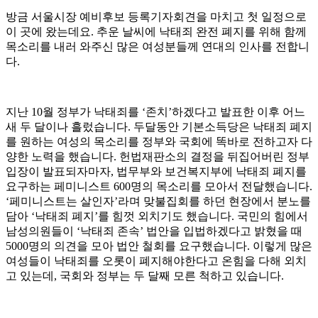
방금 서울시장 예비후보 등록기자회견을 마치고 첫 일정으로
이 곳에 왔는데요
.
추운 날씨에 낙태죄 완전 폐지를 위해 함께
목소리를 내러 와주신 많은 여성분들께 연대의 인사를 전합니
다
.
지난
10
월 정부가 낙태죄를
‘
존치
’
하겠다고 발표한 이후 어느
새 두 달이나 흘렀습니다
.
두달동안 기본소득당은 낙태죄 폐지
를 원하는 여성의 목소리를 정부와 국회에 똑바로 전하고자 다
양한 노력을 했습니다
.
헌법재판소의 결정을 뒤집어버린 정부
입장이 발표되자마자
,
법무부와 보건복지부에 낙태죄 폐지를
요구하는 페미니스트
600
명의 목소리를 모아서 전달했습니다
.
‘
페미니스트는 살인자
’
라며 맞불집회를 하던 현장에서 분노를
담아
‘
낙태죄 폐지
’
를 힘껏 외치기도 했습니다
.
국민의 힘에서
남성의원들이
‘
낙태죄 존속
’
법안을 입법하겠다고 밝혔을 때
5000
명의 의견을 모아 법안 철회를 요구했습니다
.
이렇게 많은
여성들이 낙태죄를 오롯이 폐지해야한다고 온힘을 다해 외치
고 있는데
,
국회와 정부는 두 달째 모른 척하고 있습니다
.