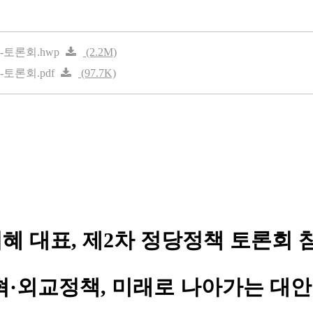
토론회.hwp
(2.2M)
토론회.pdf
(97.7K)
혜 대표
,
제
2
차 정당정책 토론회 
혁
·
외교정책
,
미래로 나아가는 대