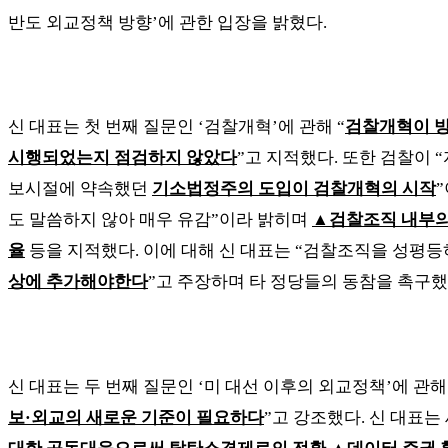
반도 외교정책 방향
’
에 관한 입장을 밝혔다
.
신 대표는 첫 번째 질문인
‘
검찰개혁
’
에 관해
“
검찰개혁이 방
시행되었는지 점검하지 않았다
”
고 지적했다
.
또한 검찰이
“
보시절에 약속했던
기소법정주의 도입이 검찰개혁의 시작
”
도 말씀하지 않아 매우 유감
”
이라 밝히며
▲
검찰조직 내부
율
등을 지적했다
.
이에 대해 신 대표는
“
검찰조직을
성평등
상에 추가해야한다
”
고 주장하며 타 정당들의 동참을 촉구
신 대표는 두 번째 질문인
‘
미 대선 이후의 외교정책
’
에 관
보
·
외교의 새로운 기준이 필요하다
”
고 강조했다
.
신 대표는