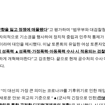
향을 잃고 정쟁에 매몰됐다
”
고 평가하며
“
법무부와 대검찰청
자의적으로 기소권을 행사하여 정치적 중립과 민주적 통제가
이라며 대안을 제시했다
.
이날 토론회의 유일한 여성 토론자
의 성폭력
▲
성폭력
·
가정폭력
·
아동폭력 수사 시 적용되는 검
하게 개혁해야한다
”
고 강조했다
.
끝으로 현재 공수처의 수사
했다
.
해
“
미 대선의 가장 큰 의미는 코로나
19
를 기후위기로 인한 재
 새로운 안보
·
외교의 기준으로
“
▲
(
군사적 긴장으로 인한
)
안보