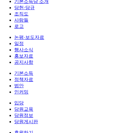
기본소득당 소개
당헌·당규
조직도
사람들
로고
논평·보도자료
일정
행사소식
홍보자료
공지사항
기본소득
정책자료
법안
인커밍
입당
당원교육
당원정보
당원게시판
후원하기