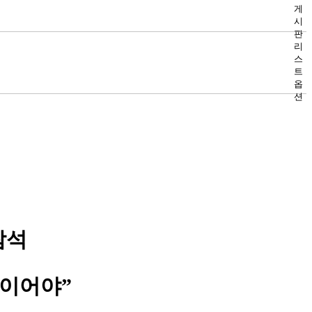
게
시
판
리
스
트
옵
션
참석
안이어야
”