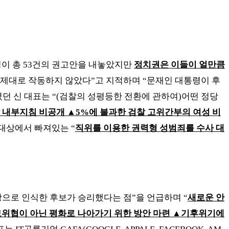
이 총
53
건의 권고안을 내놓았지만
정치권은 이들이 얼만큼
 제대로 작동하지 않았다
”
고 지적하며
“
문재인 대통령이 후
였던 신 대표는
“(
검찰의 성평등한 전환에 관하여
)
어떤 정당
찰 내부지침 비공개
▲
5%
에 불과한 검찰 고위간부의 여성 비
 대상에서 빠져있는
“
직위를 이용한 권력형 성범죄를 수사 대
앙으로 인식한 후보가 승리했다는 점
”
을 언급하며
“
새로운 안
위협이 아닌 평화로 나아가기 위한 방안 마련
▲
기후위기에