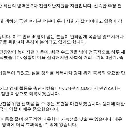
한 최선의 방역은
2
차 긴급재난지원금 지급입니다
.
신속한 추경 편
희생하신 국민 여러분 덕분에 우리 사회가 잘 버텨내고 있음에 감
습니다
.
이로 인해
40
명이 넘는 분들이 안타깝게 목숨을 잃으시거나
복구를 위한
4
차 추경이 논의되고 있기도 합니다
.
 긴장감이 높아지던 가운데
,
최근 수도권을 넘어 전국적으로 하루 세
시작했습니다
.
상황이 더욱 심각해지면 사회적 거리두기의
3
단계
,
즉
 버팀목이 되었고
,
실물 경제를 회복시켜 경제 위기 극복의 중요한 단
시키고 경제 활동을 촉진시켰습니다
. 2/4
분기
GDP
에서 민간소비는
 절반 이상으로 회복시켰습니다
.
전을 위한 선택을 할 수 있는 조건을 마련해줬습니다
.
생계에 대한
금의 역할이 매우 중요했습니다
.
 이동을 줄여 전국적인 대유행의 가능성을 낮출 수 있습니다
.
대유
이 방역에 더욱 효과적일 수 밖에 없습니다
.