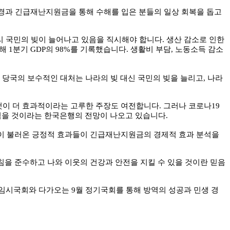
추경과 긴급재난지원금을 통해 수해를 입은 분들의 일상 회복을 돕고
리 국민의 빚이 늘어나고 있음을 직시해야 합니다
.
생산 감소로 인한
올해
1
분기
GDP
의
98%
를 기록했습니다
.
생활비 부담
,
노동소득 감소
 당국의 보수적인 대처는 나라의 빚 대신 국민의 빚을 늘리고
,
나라
것이 더 효과적이라는 고루한 주장도 여전합니다
.
그러나 코로나
19
겪을 것이라는 한국은행의 전망이 나오고 있습니다
.
이 불러온 긍정적 효과들이 긴급재난지원금의 경제적 효과 분석을
침을 준수하고 나와 이웃의 건강과 안전을 지킬 수 있을 것이란 믿음
 임시국회와 다가오는
9
월 정기국회를 통해 방역의 성공과 민생 경