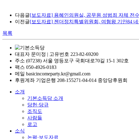
다음글
[보도자료] 용혜인의원실, 공무원 성범죄 자체 전
이전글
[보도자료] 젠더정치특별위원회, 여혐왕 기안84 
목록
대표자 문미정 | 고유번호 223-82-69200
주소 (07238) 서울 영등포구 국회대로70길 15-1 302호
팩스 050-4926-0183
메일 basicincomeparty.kr@gmail.com
후원계좌 기업은행 208-155271-04-014 중앙당후원회
소개
기본소득당 소개
당헌·당규
조직도
사람들
로고
소식
논평·보도자료