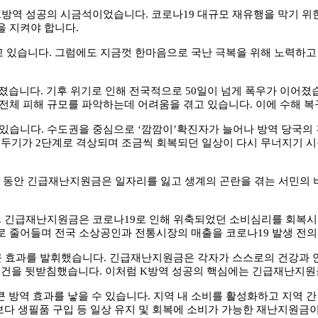
K
방역 성공의 시금석이었습니다
.
코로나
19
대규모 재유행을 막기 위
을 지켜야 합니다
.
고 있습니다
.
그럼에도 지금껏 한마음으로 국난 극복을 위해 노력하고 
워졌습니다
.
기후 위기로 인해 전국적으로
50
일이 넘게 폭우가 이어졌
전체 피해 규모를 파악하는데 어려움을 겪고 있습니다
.
이에 수해 
 있습니다
.
수도권을 중심으로
‘
깜깜이
’
확진자가 늘어나 방역 당국의
리두기가
2
단계로 격상되며 조금씩 회복되던 일상이 다시 무너지기 
 동안 긴급재난지원금은 일자리를 잃고 생계의 곤란을 겪는 서민의
.
긴급재난지원금은 코로나
19
로 인해 위축되었던 소비심리를 회복
으로 줄어들며 전국 소상공인과 전통시장의 매출을 코로나
19
발생 전의
큰 효과를 발휘했습니다
.
긴급재난지원금은 각자가 스스로의 건강과 안
 조건을 뒷받침했습니다
.
이처럼
K
방역 성공의 핵심에는 긴급재난지원
 방역 효과를 낳을 수 있습니다
.
지역 내 소비를 활성화하고 지역 간
보다 생필품 구입 등 일상 유지 및 회복에 소비가 가능한 재난지원금