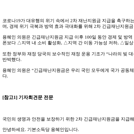
코로나
19
가 대유행의 위기 속에서
2
차 재난지원금 지급을 촉구하는
며
,
경제 위기 극복과 방역 효과 극대화를 위해
2
차 긴급재난지원금
용혜인 의원은 긴급재난지원금 지급 이후
100
일 동안 경제 및 방
폰보다
△
지역 내 소비 활성화
,
△
지역 간 이동 가능성 저하
,
△
일상
또한 정부와 재정 당국의 보수적인 재정 운용 기조가
“
나라의 빚 대
반박했다
.
용혜인 의원은
“
긴급재난지원금은 우리 국민 모두에게 국가 공동체
다
.
[참고1] 기자회견문 전문
국민의 생명과 안전을 보장하기 위한
2
차 긴급재난지원금을 지급해
안녕하세요
.
기본소득당 용혜인입니다
.