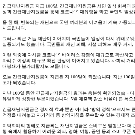
긴급재난지원금 지급
100
일
,
긴급재난지원금은 서민 일상 회복과
성과 긴급재난지원금을 통해 코로나
19
대유행을 막고 국민의 일상
올 한 해
,
반복되는 재난으로 국민 여러분의 어려움이 계속 가중되
사드립니다
.
그러나 최근 거듭 재난이 이어지며 국민들이 일상이 다시 위태로
실종되기도 했습니다
.
국민들의 재산 피해
,
시설 피해도 매우 커서
,
이런 와중에 다시금 코로나
19
바이러스 감염이 대규모로 확산하고
자리수 이상의 대규모 확진 판정이 이어지고 있습니다
.
사회적 거
대봉쇄가 불가피할지도 모릅니다
.
오늘 긴급재난지원금이 지급된 지
100
일이 되었습니다
.
지난
100
일
초가 되었습니다
.
지난
100
일 동안 긴급재난지원금의 효과는 충분히 확인되었습니다
유일하게 성장한 부문이었습니다
. 5
월 매출액 감소 비율이 큰 폭
긴급재난지원금은 경제적 효과 뿐만 아니라
‘
방역 정책
’
으로서도 
걱정을 내려놓고 자가격리 등 방역지침을 준수할 수 있는 경제적
지역화폐의 형태로 지급되는 재난지원금은 소비쿠폰 발행보다 더 큰
행 속에서 활용하기 어려운 외식
,
영화
,
여행
,
공연 등의 소비 쿠폰 