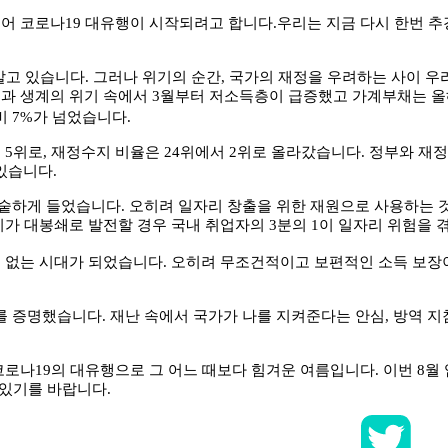
이어 코로나
19
대유행이 시작되려고 합니다
.
우리는 지금 다시 한번 
알고 있습니다
.
그러나 위기의 순간
,
국가의 재정을 우려하는 사이 우
과 생계의 위기 속에서
3
월부터 저소득층이 급증했고 가계부채는 
비
7%
가 넘었습니다
.
서
5
위로
,
재정수지 비율은
24
위에서
2
위로 올라갔습니다
.
정부와 재정
 있습니다
.
 숱하게 들었습니다
.
오히려 일자리 창출을 위한 재원으로 사용하는 
가 대봉쇄로 발전할 경우 국내 취업자의
3
분의
1
이 일자리 위험을 
수 없는 시대가 되었습니다
.
오히려 무조건적이고 보편적인 소득 보장
를 증명했습니다
.
재난 속에서 국가가 나를 지켜준다는 안심
,
방역 지
코로나
19
의 대유행으로 그 어느 때보다 힘겨운 여름입니다
.
이번
8
월
 있기를 바랍니다
.