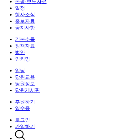
논평·보도자료
일정
행사소식
홍보자료
공지사항
기본소득
정책자료
법안
인커밍
입당
당원교육
당원정보
당원게시판
후원하기
영수증
로그인
가입하기