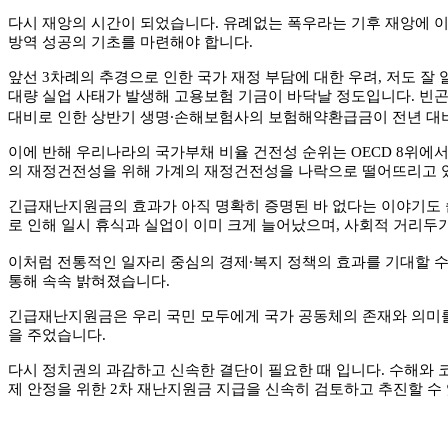
다시 재앙의 시간이 되었습니다
.
유례없는 폭우라는 기후 재앙에 
방역 성공의 기초를 마련해야 합니다
.
앞선
3
차례의 추경으로 인한 국가 재정 부담에 대한 우려
,
저도 잘 
대량 실업 사태가 발생해 고용보험 기금이 바닥날 정도입니다
.
빈곤
대비로 인한 상반기 생명
⸱
손해보험사의 보험해약환급금이 전년 대
이에 반해 우리나라의 국가부채 비율 건전성 순위는
OECD 8
위에
의 재정건전성을 위해 가계의 재정건전성을 나락으로 떨어뜨리고
긴급재난지원금의 효과가 아직 명확히 증명된 바 없다는 이야기도
로 인해 일시 휴식과 실업이 이미 크게 늘어났으며
,
사회적 거리두기
이처럼 전통적인 일자리 중심의 경제
⸱
복지 정책의 효과를 기대할 
통해 속속 밝혀졌습니다
.
긴급재난지원금은 우리 국민 모두에게 국가 공동체의 존재와 의미
을 주었습니다
.
다시 정치권의 과감하고 신속한 결단이 필요한 때 입니다
.
수해와 
제 안정을 위한
2
차 재난지원금 지급을 신속히 검토하고 추진할 수