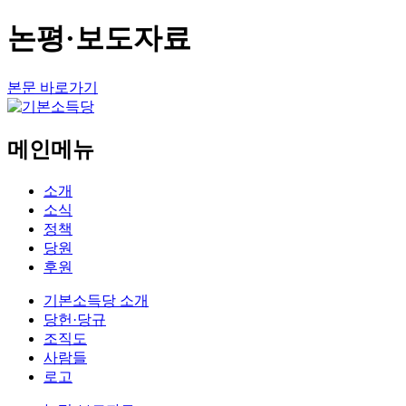
논평·보도자료
본문 바로가기
메인메뉴
소개
소식
정책
당원
후원
기본소득당 소개
당헌·당규
조직도
사람들
로고