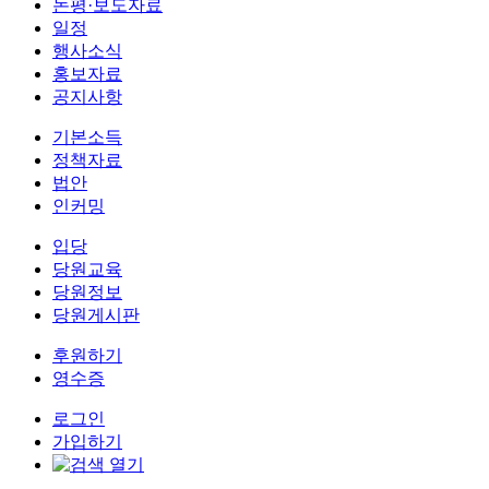
논평·보도자료
일정
행사소식
홍보자료
공지사항
기본소득
정책자료
법안
인커밍
입당
당원교육
당원정보
당원게시판
후원하기
영수증
로그인
가입하기