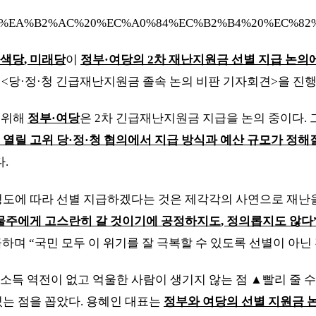
색당
,
미래당
이
정부
·
여당의
2
차 재난지원금 선별 지급 논
서
<
당
·
정
·
청 긴급재난지원금 졸속 논의 비판 기자회견
>
을 진
 위해
정부
·
여당
은
2
차 긴급재난지원금 지급을 논의 중이다
.
 열릴 고위 당
·
정
·
청 협의에서 지급 방식과 예산 규모가 정해
다
.
도에 따라 선별 지급하겠다는 것은 제각각의 사연으로 재난
물주에게 고스란히 갈 것이기에 공정하지도
,
정의롭지도 않다
급하며
“
국민 모두 이 위기를 잘 극복할 수 있도록 선별이 아
소득 역전이 없고 억울한 사람이 생기지 않는 점
▲
빨리 줄 
있는 점을 꼽았다
.
용혜인 대표는
정부와 여당의 선별 지원금 