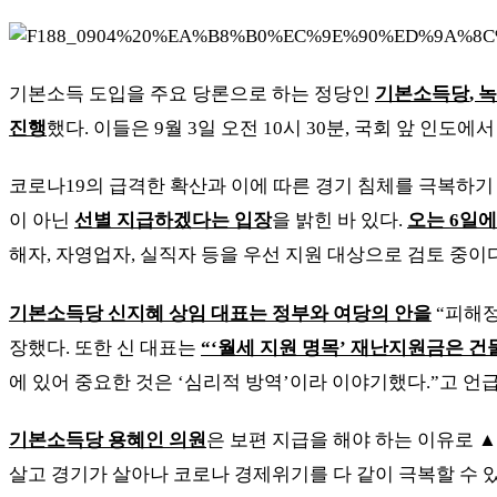
기본소득 도입을 주요 당론으로 하는 정당인
기본소득당
,
녹
진행
했다
.
이들은
9
월
3
일 오전
10
시
30
분
,
국회 앞 인도에
코로나
19
의 급격한 확산과 이에 따른 경기 침체를 극복하기
이 아닌
선별 지급하겠다는 입장
을 밝힌 바 있다
.
오는
6
일에
해자
,
자영업자
,
실직자 등을 우선 지원 대상으로 검토 중이
기본소득당 신지혜 상임 대표는 정부와 여당의 안을
“
피해정
장했다
.
또한 신 대표는
“‘
월세 지원 명목
’
재난지원금은 건
에 있어 중요한 것은
‘
심리적 방역
’
이라 이야기했다
.”
고 언
기본소득당 용혜인 의원
은 보편 지급을 해야 하는 이유로
▲
살고 경기가 살아나 코로나 경제위기를 다 같이 극복할 수 