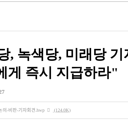
, 녹색당, 미래당 기
에게 즉시 지급하라"
27
ᆨ-논의-비판-기자회견.hwp
(124.0K)