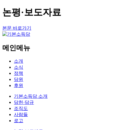
논평·보도자료
본문 바로가기
메인메뉴
소개
소식
정책
당원
후원
기본소득당 소개
당헌·당규
조직도
사람들
로고