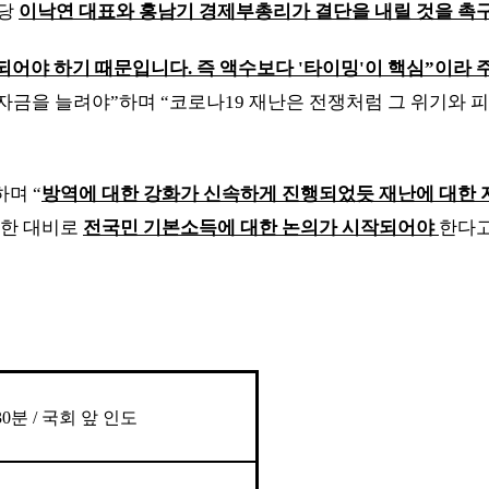
주당
이낙연 대표와 홍남기 경제부총리가 결단을 내릴 것을 촉
되어야 하기 때문입니다
.
즉 액수보다
'
타이밍
'
이 핵심
”
이라 
 자금을 늘려야
”
하며
“
코로나
19
재난은 전쟁처럼 그 위기와 
장하며
“
방역에 대한 강화가 신속하게 진행되었듯 재난에 대한 
대한 대비로
전국민 기본소득에 대한 논의가 시작되어야
한다
30
분
/
국회 앞 인도