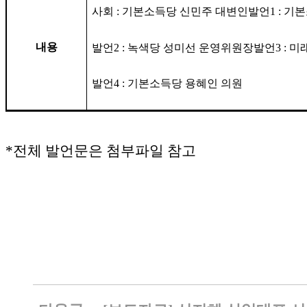
사회
:
기본소득당 신민주 대변인
발언
1 :
기본
내용
발언
2 :
녹색당 성미선 운영위원장
발언
3 :
미
발언
4 :
기본소득당 용혜인 의원
*전체 발언문은 첨부파일 참고