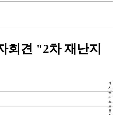
자회견 "2차 재난지
게
시
판
리
스
트
옵