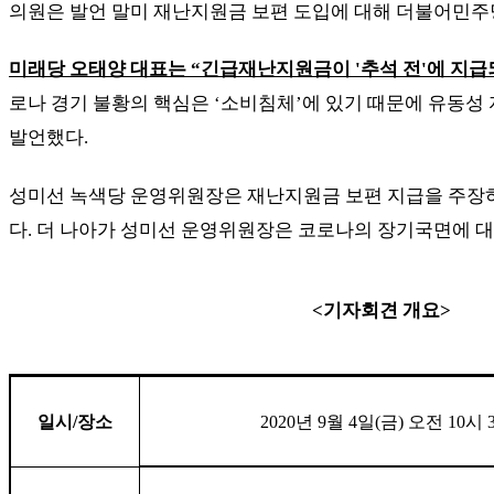
의원은 발언 말미 재난지원금 보편 도입에 대해 더불어민
미래당 오태양 대표는
“
긴급재난지원금이
'
추석 전
'
에 지급
로나 경기 불황의 핵심은
‘
소비침체
’
에 있기 때문에 유동성
발언했다
.
성미선 녹색당 운영위원장은 재난지원금 보편 지급을 주
다
.
더 나아가 성미선 운영위원장은 코로나의 장기국면에 
<
기자회견 개요
>
일시
/
장소
2020
년
9
월
4
일
(
금
)
오전
10
시