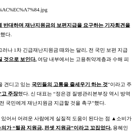
의에 반대하며 재난지원금의 보편지급을 요구하는 기자회견을
행했다
.
그러나
1
차 긴급재난지원금 때와는 달리
,
전 국민 보편 지급
질 것으로 보인다
.
여당 내부에서는 고용취약계층과 수해 피
을 견디고 있는
국민들의 고통을 줄세우기 하는 것
”
이라고 주
”
고 주장
했다
.
신 대표는
“
정은경 질병관리본부장 역시 방역
닌 전 국민에게 재난지원금 지급할 것을 촉구
”
했다
.
수 있어서 어려운 사람에게 실질적 도움이 된다는 점
▲
소비가
논의가
“
찔끔 지원금
,
핀셋 지원금
”
이라고 꼬집었다
.
용혜인