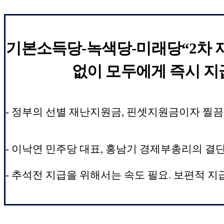
기본소득당
-
녹색당
-
미래당
“
2
차 
없이 모두에게 즉시 
-
정부의 선별 재난지원금
,
핀셋지원금이자 찔끔
-
이낙연 민주당 대표
,
홍남기 경제부총리의 결
-
추석전 지급을 위해서는 속도 필요
.
보편적 지