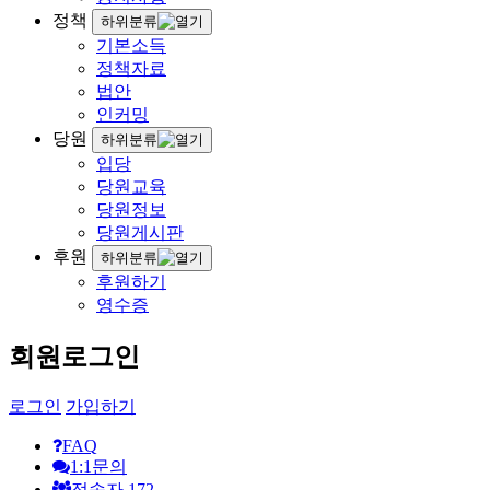
정책
하위분류
기본소득
정책자료
법안
인커밍
당원
하위분류
입당
당원교육
당원정보
당원게시판
후원
하위분류
후원하기
영수증
회원로그인
로그인
가입하기
FAQ
1:1문의
접속자
172