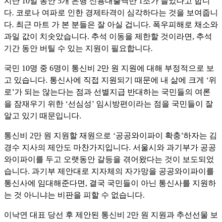
지난
10
일 동안
5
개 은행 신용대출액만
1
조가 늘었다고 합니
다
.
코로나 여파로 인한 경제타격이 심각하다는 것을 보여줍니
다
.
최근 마트 가 본 분들은 잘 아실 겁니다
.
폭우피해로 채소와
과일 값이 치솟았습니다
.
추석 이동을 제한할 것이라면
,
추석
기간 동안 버틸 수 있는 지원이 필요합니다
.
국민
10
명 중
6
명이 통신비
2
만 원 지원에 대해 부정적으로 보
고 있습니다
.
통신사에 직접 지원되기 때문에 내 삶에 크게
‘
위
로
’
가 되는 않는다는 점과 선별지급 반대하는 국민들의 여론
을 잠재우기 위한
‘
선심성
’
임시방편이라는 점을 국민들이 잘
알고 있기 때문입니다
.
통신비
2
만 원 지원할 재원으로
‘
공공와이파이 확충
’
하자는 김
경수 지사의 제안도 마찬가지입니다
.
서울시와 과기부가 공공
와이파이를 두고 오랫동안 갈등을 겪어왔다는 것이 보도되었
습니다
.
과기부 제안대로 지자체의 자가망을 공공와이파이를
통신사에 임대해준다면
,
결국 국민들이 아닌 통신사를 지원하
는 것 아니냐는 비판을 피할 수 없습니다
.
이낙연 대표 당선 후 제안된 통신비
2
만 원 지원과 추선선물 보