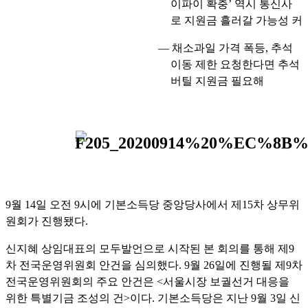
이파이 확충
’
역시 통신사
로 지원금 흘러갈 가능성 커
―
채소과일 가격 폭등
,
추석
이동 제한 요청한다면 추석
버틸 지원금 필요해
9
월
14
일 오전
9
시에 기본소득당 중앙당사에서 제
15
차 상무위
원회가 진행됐다
.
신지혜 상임대표의 모두발언으로 시작된 본 회의를 통해 제
9
차 전국운영위원회 안건을 심의했다
. 9
월
26
일에 진행될 제
9
차
전국운영위원회의 주요 안건은
<
서울시장 보궐선거 대응을
위한 특별기금 조성의 건
>
이다
.
기본소득당은 지난
9
월
3
일 신