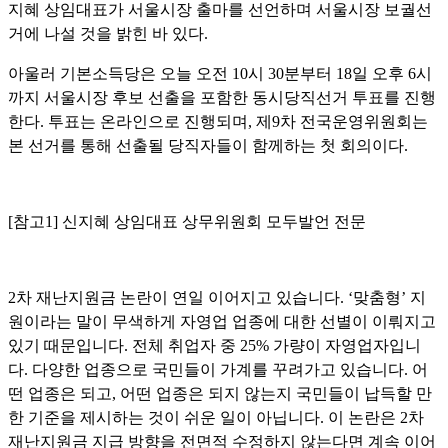
지혜 상임대표가 서울시장 출마를 선언하며 서울시장 보궐선
거에 나설 것을 밝힌 바 있다
.
아울러 기본소득당은 오늘 오전
10
시
30
분부터
18
일 오후
6
시
까지 서울시장 후보 선출을 포함한 동시당직선거 투표를 진행
한다
.
투표는 온라인으로 진행되며
,
제
9
차 전국운영위원회는
본 선거를 통해 선출될 당직자들이 함께하는 첫 회의이다
.
[참고1] 신지혜 상임대표 상무위원회 모두발언 전문
2
차 재난지원금 논란이 연일 이어지고 있습니다
. ‘
맞춤형
’
지
원이라는 말이 무색하게 자영업 업종에 대한 선별이 이뤄지고
있기 때문입니다
.
전체 취업자 중
25%
가량이 자영업자입니
다
.
다양한 업종으로 국민들이 가계를 꾸려가고 있습니다
.
어
떤 업종은 되고
,
어떤 업종은 되지 않는지 국민들이 납득할 만
한 기준을 제시하는 것이 쉬운 일이 아닙니다
.
이 논란은
2
차
재난지원금 지급 방향을 전면적 수정하지 않는다면 계속 이어