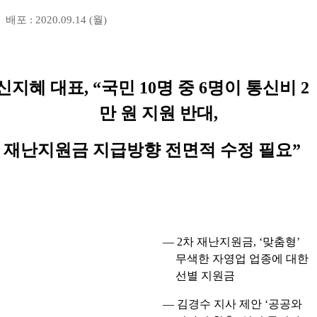
배포 : 2020.09.14 (월)
신지혜 대표
, “
국민
10
명 중
6
명이 통신비
2
만 원 지원 반대
,
재난지원금 지급방향 전면적 수정 필요
”
―
2
차 재난지원금
, ‘
맞춤형
’
무색한 자영업 업종에 대한
선별 지원금
―
김경수 지사 제안
‘
공공와