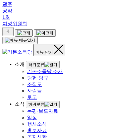
광주
공약
1호
여성위원회
메뉴열기
메뉴 닫기
소개
하위분류
기본소득당 소개
당헌·당규
조직도
사람들
로고
소식
하위분류
논평·보도자료
일정
행사소식
홍보자료
공지사항