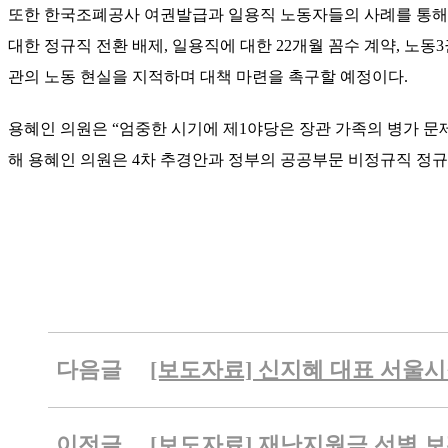
또한 한국조폐공사 여권발급과 일용직 노동자들의 사례를 통해
대한 정규직 전환 배제
,
일용직에 대한
22
개월 꼼수 계약
,
노동
3
관의 노동 현실을 지적하며 대책 마련을 촉구할 예정이다
.
용혜인 의원은
“
엄중한 시기에 제
1
야당은 장관 가족의 병가 문
해 용혜인 의원은
4
차 추경안과 정부의 공공부문 비정규직 정
다음글
[보도자료] 신지혜 대표 서울
이전글
[보도자료] 재난지원금 선별,보