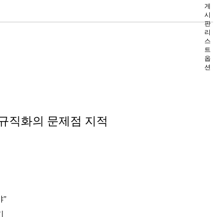
게
시
판
리
스
트
옵
션
정규직화의 문제점 지적
야"
기