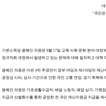
대
"국민은
기본소득당 용혜인 의원은
9
월
17
일 교육
⸱
사회
⸱
문화 분야 대정
정규직화 과정에서 발생하고 있는 문제에 대해 질의하고 대책 
용혜인 의원은 이번
4
차 추경안이 정부 여당과 제
1
야당의 재난지
공정성 시비
,
심사 기간으로 인한 국민 고통 연장
,
경기 회복에 
용혜인 의원은 기초생활수급자
,
배달 노동자
,
폐업 상가
,
가맹점
지급과 선별환수를 통한 공정한 전 국민 재난지원금 지급을 제