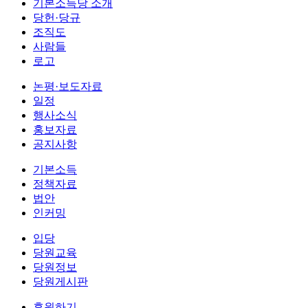
기본소득당 소개
당헌·당규
조직도
사람들
로고
논평·보도자료
일정
행사소식
홍보자료
공지사항
기본소득
정책자료
법안
인커밍
입당
당원교육
당원정보
당원게시판
후원하기