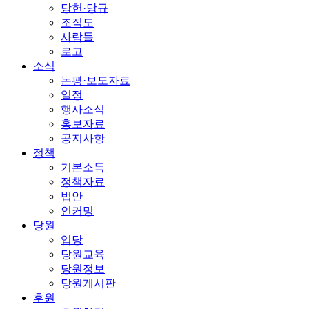
당헌·당규
조직도
사람들
로고
소식
논평·보도자료
일정
행사소식
홍보자료
공지사항
정책
기본소득
정책자료
법안
인커밍
당원
입당
당원교육
당원정보
당원게시판
후원