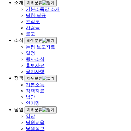
소개
하위분류
기본소득당 소개
당헌·당규
조직도
사람들
로고
소식
하위분류
논평·보도자료
일정
행사소식
홍보자료
공지사항
정책
하위분류
기본소득
정책자료
법안
인커밍
당원
하위분류
입당
당원교육
당원정보