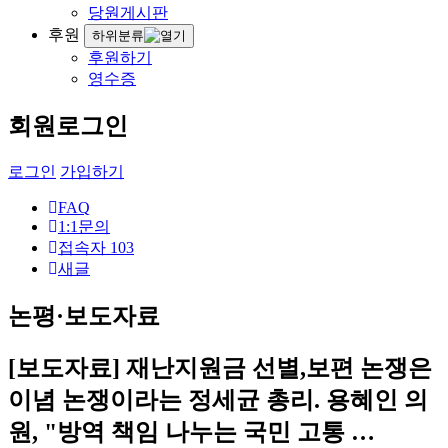
당원게시판
후원
하위분류
후원하기
영수증
회원로그인
로그인
가입하기
FAQ
1:1문의
접속자
103
새글
논평·보도자료
[보도자료] 재난지원금 선별,보편 논쟁은
이념 논쟁이라는 정세균 총리. 용혜인 의
원, "방역 책임 나누는 국민 고통 …