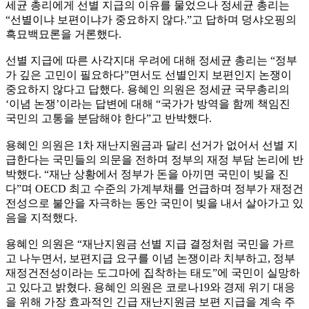
세균 총리에게 선별 지급의 이유를 물었으나 정세균 총리는
“
선별이냐 보편이냐가 중요하지 않다
.”
고 답하며 덩샤오핑의
흑묘백묘론을 거론했다
.
선별 지급에 따른 사각지대 우려에 대해 정세균 총리는
“
정부
가 깊은 고민이 필요하다
”
면서도 선별인지 보편인지 논쟁이
중요하지 않다고 답했다
.
용혜인 의원은 정세균 국무총리의
‘
이념 논쟁
’
이라는 답변에 대해
“
국가가 방역을 함께 책임진
국민의 고통을 분담해야 한다
”
고 반박했다
.
용혜인 의원은
1
차 재난지원금과 달리 선거가 없어서 선별 지
급한다는 국민들의 의문을 전하며 정부의 재정 부담 논리에 반
박했다
. “
재난 상황에서 정부가 돈을 아끼면 국민이 빚을 진
다
”
며
OECD
최고 수준의 가계부채를 언급하며 정부가 재정건
전성으로 불안을 자극하는 동안 국민이 빚을 내서 살아가고 있
음을 지적했다
.
용혜인 의원은
“
재난지원금 선별 지급 결정처럼 국민을 가르
고 나누면서
,
보편지급 요구를 이념 논쟁이라 치부하고
,
정부
재정건전성이라는 도그마에 집착하는 태도
”
에 국민이 실망하
고 있다고 밝혔다
.
용혜인 의원은 코로나
19
와 경제 위기 대응
을 위해 가장 효과적인 긴급 재난지원금 보편 지급을 계속 주