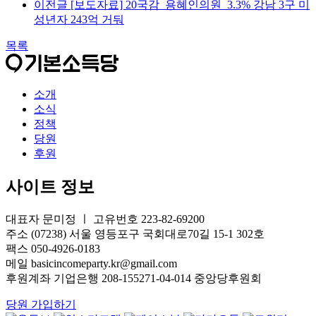
이전글
[보도자료] 20국감_용혜인의원_3.3% 강남 3구 미
성년자 243억 거둬
목록
소개
소식
정책
당원
후원
사이트 정보
대표자 문미정 ㅣ 고유번호 223-82-69200
주소 (07238) 서울 영등포구 국회대로70길 15-1 302호
팩스 050-4926-0183
메일 basicincomeparty.kr@gmail.com
후원계좌 기업은행 208-155271-04-014 중앙당후원회
당원 가입하기