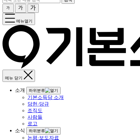
메뉴열기
메뉴 닫기
소개
하위분류
기본소득당 소개
당헌·당규
조직도
사람들
로고
소식
하위분류
논평·보도자료