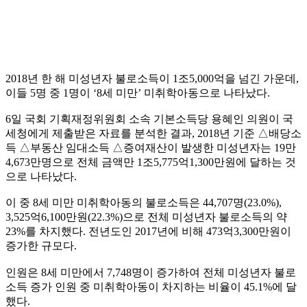
2018
년 한 해 미성년자 불로소득이
1
조
5,000
억을 넘긴 가운데
,
이들
5
명 중
1
명이
‘8
세 미만
’
미취학아동으로 나타났다
.
6
일 국회 기획재정위원회 소속 기본소득당 용혜인 의원이 국
세청에게 제출받은 자료를 분석한 결과
, 2018
년 기준
△
배당소
득
△
부동산 임대소득
△
증여재산이 발생한 미성년자는
19
만
4,673
만명으로 전체 금액만
1
조
5,775
억
1,300
만원에 달하는 것
으로 나타났다
.
이 중
8
세 미만 미취학아동의 불로소득은
44,707
명
(23.0%),
3,525
억
6,100
만원
(22.3%)
으로 전체 미성년자 불로소득의 약
23%
를 차지했다
.
전년도인
2017
년에 비해
473
억
3,300
만원이
증가한 규모다
.
인원은
8
세 미만에서
7,748
명이 증가하여
전체 미성년자 불로
소득 증가 인원 중 미취학아동이 차지하는 비율이
45.1%
에 달
했다
.