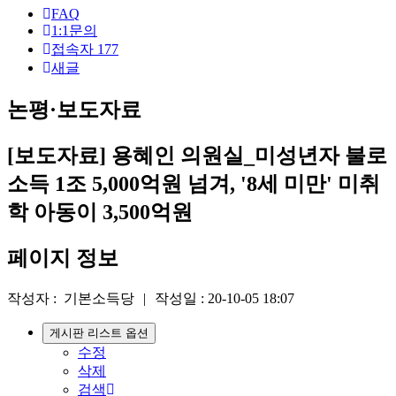
원
FAQ
1:1문의
로
접속자
177
새글
그
인
논평·보도자료
[보도자료] 용혜인 의원실_미성년자 불로
소득 1조 5,000억원 넘겨, '8세 미만' 미취
학 아동이 3,500억원
페이지 정보
작성자 :
기본소득당
|
작성일 :
20-10-05 18:07
게시판 리스트 옵션
수정
삭제
검색