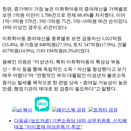
한편
,
증가액이 가장 높은 미취학아동의 증여재산을 가액별로
보면
1
억원 미만이
1,706
건으로 전체
68.4%
를 차지했다
.
이어
1
억
~3
억원
579
건
, 3
억
~5
억원
75
건
, 5
억
~10
억원
90
건 순이었다
.
10
억 이상인 경우도
45
건이었다
.
미취학아동 증여재산을 종류별로 보면 금융자산
1,022
억원
(33.4%),
유가증권
840
억원
(27.5%),
토지
547
억원
(17.9%),
건물
457
억원
(14.9%),
기타
194
억원
(6.3%)
이었다
.
용혜인 의원은
“
미성년자
,
특히 미취학아동의 특성상 부동
산
‧
주식 등을 통해 독립적인 소득
‧
자산을 형성했다고 보기
매우 어렵다
”
며
“
전형적인 부의 대물림인 미성년자 불로소득
증가는 탈세를 목적으로 한 편법 상속
‧
증여일 가능성이 높은
만큼
,
행정기관의 제대로 된 검증이 필요하다
”
고 말했다
.
다음글
[보도자료] 기본소득당 18차 상무위원회_신지혜
대표 "이이효재 여성운동가 추모”