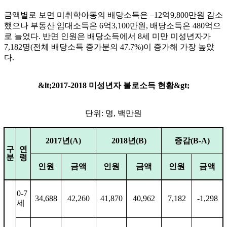
금액별로 보면 미취학아동의 배당소득은
–
12
억
9,800
만원 감소
했으나 부동산 임대소득은
6
억
3,100
만원
,
배당소득은
480
억으
로 늘었다
.
반면 인원은 배당소득에서
8
세 미만 미성년자가
7,182
명
(
전체 배당소득 증가분의
47.7%)
이 증가해 가장 높았
다
.
&lt;2017-2018
미성년자 불로소득 현황
&gt;
단위
:
명
,
백만원
2017
년
(A)
2018
년
(B)
증감
(B-A)
구
연
분
령
인원
금액
인원
금액
인원
금액
0-7
34,688
42,260
41,870
40,962
7,182
-1,298
세