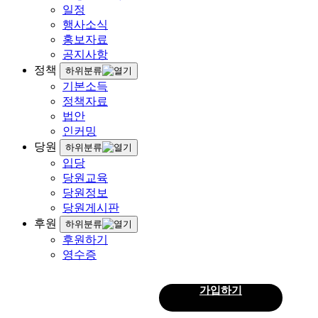
일정
행사소식
홍보자료
공지사항
정책
하위분류
기본소득
정책자료
법안
인커밍
당원
하위분류
입당
당원교육
당원정보
당원게시판
후원
하위분류
후원하기
영수증
로그인
가입하기
회