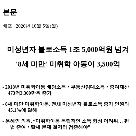
본문
배포 : 2020년 10월 5일(월)
미성년자 불로소득 1조 5,000억원 넘겨
'8세 미만' 미취학 아동이 3,500억
- 2018
년 미취학아동 배당소득
‧
부동산임대소득
‧
증여재산
473
억
3,300
만원 증가
- 8
세 미만 미취학아동
,
전체 미성년자 불로소득 증가 인원의
45.1%
에 달해
- 용혜인 의원
, “
미취학아동 독립적인 소득 형성 어려워
…
편
법 증여
‧
탈세 문제 철저히 검증해야
”