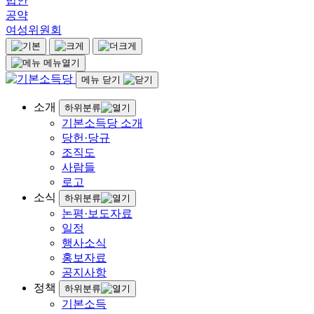
법안
공약
여성위원회
메뉴열기
메뉴 닫기
소개
하위분류
기본소득당 소개
당헌·당규
조직도
사람들
로고
소식
하위분류
논평·보도자료
일정
행사소식
홍보자료
공지사항
정책
하위분류
기본소득