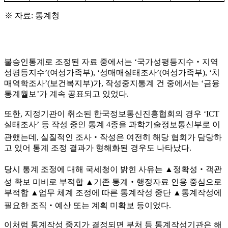
※
자료
:
통계청
불승인통계로 조정된 자료 중에서는
‘
국가성평등지수
‧
지역
성평등지수
’(
여성가족부
), ‘
성매매실태조사
’(
여성가족부
), ‘
치
매역학조사
’(
보건복지부
)
가
,
작성중지통계 건 중에서는
‘
금융
통계월보
’
가 계속 공표되고 있었다
.
또한
,
지정기관이 취소된 한국정보통신진흥협회의 경우
‘ICT
실태조사
’
등 작성 중인 통계
4
종을 과학기술정보통신부로 이
관했는데
,
실질적인 조사
‧
작성은 여전히 해당 협회가 담당하
고 있어 통계 조정 결과가 형해화된 경우도 나타났다
.
당시 통계 조정에 대해 국세청이 밝힌 사유는
▲
정확성
‧
객관
성 확보 미비로 부적합
▲
기존 통계
‧
행정자료 인용 중심으로
부적합
▲
업무 체계 조정에 따른 통계작성 중단
▲
통계작성에
필요한 조직
‧
예산 또는 계획 미확보 등이었다
.
이처럼 통계작성 중지가 결정되면 부처 등 통계작성기관은 해