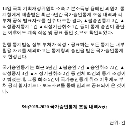
14
일 국회 기획재정위원회 소속 기본소득당 용혜인 의원이 통
계청에게 제출받은 최근
6
년간 국가승인통계 조정 내역과 각
부처 공식 발표자료를 전수 대조한 결과
,
▲
불승인통계
3
건
▲
작성중지통계
1
건
▲
작성기관취소
1
건 등이 통계 승인이 중단
된 이후에도 계속 작성 및 공표 중인 것으로 확인되었다
.
현행 통계법상 정부 부처가 작성
‧
공표하는 모든 통계는 내부
활용 자료를 제외하고는 통계청의 승인을 받은 국가승인통계
로 한정된다
.
국가승인통계는 최근
6
년간
▲
불승인
7
건
▲
승인취소
73
건
▲
작성중지
3
건
▲
지정기관취소
2
건 등 전체
85
건의 통계 조정이
이뤄졌는데
,
그중 최소
5
건이 국가승인통계 취소 이후에도 부
처 공식 웹사이트나 보도자료를 통해 임의로 공표되어 온 것이
다
.
&lt;2015-2020
국가승인통계 조정 내역
&gt;
단위
:
건