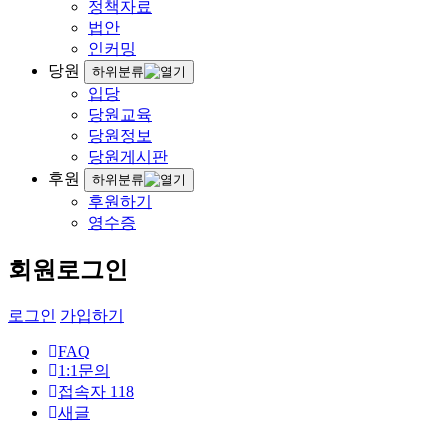
정책자료
법안
인커밍
당원
하위분류
입당
당원교육
당원정보
당원게시판
후원
하위분류
후원하기
영수증
회원로그인
로그인
가입하기
FAQ
1:1문의
접속자
118
새글