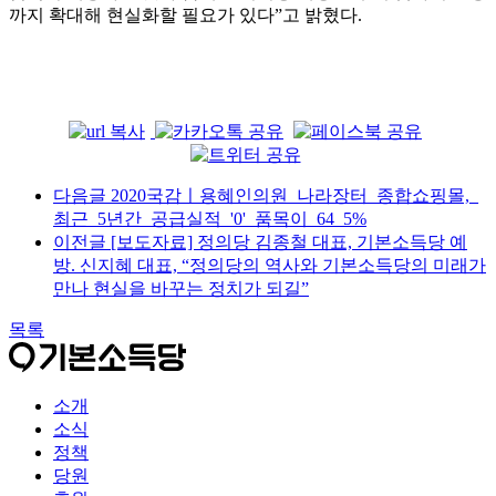
까지 확대해 현실화할 필요가 있다
”
고 밝혔다
.
다음글
2020국감ㅣ용혜인의원_나라장터_종합쇼핑몰,_
최근_5년간_공급실적_'0'_품목이_64_5%
이전글
[보도자료] 정의당 김종철 대표, 기본소득당 예
방. 신지혜 대표, “정의당의 역사와 기본소득당의 미래가
만나 현실을 바꾸는 정치가 되길”
목록
소개
소식
정책
당원