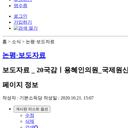
영수증
로그인
가입하기
홈 > 소식 > 논평·보도자료
논평·보도자료
보도자료 _ 20국감ㅣ용혜인의원_국제원산
페이지 정보
작성자 :
기본소득당
작성일 : 2020.10.21. 15:07
게시판 리스트 옵션
수정
삭제
검색