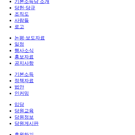
기본소득당 소개
당헌·당규
조직도
사람들
로고
논평·보도자료
일정
행사소식
홍보자료
공지사항
기본소득
정책자료
법안
인커밍
입당
당원교육
당원정보
당원게시판
후원하기