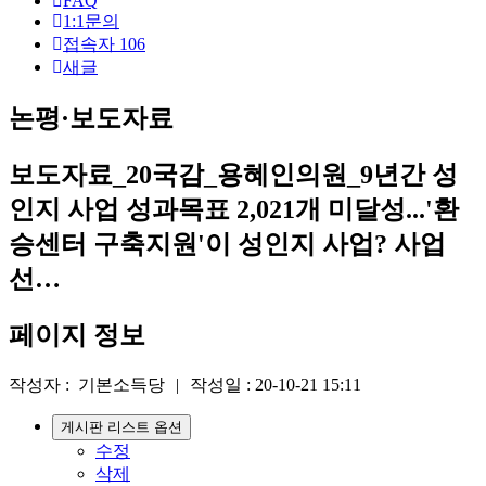
원
FAQ
1:1문의
로
접속자
106
새글
그
인
논평·보도자료
보도자료_20국감_용혜인의원_9년간 성
인지 사업 성과목표 2,021개 미달성...'환
승센터 구축지원'이 성인지 사업? 사업
선…
페이지 정보
작성자 :
기본소득당
|
작성일 :
20-10-21 15:11
게시판 리스트 옵션
수정
삭제