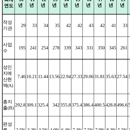
년
년
년
년
년
년
년
년
년
년
연도
작성
29
33
34
35
42
42
43
42
41
33
기관
사업
195
241
254
278
339
343
331
350
345
261
수
성인
지예
7.46
10.21
11.44
13.56
22.94
27.33
29.06
31.81
35.63
27.54
산현
액
(A)
총지
292.8
309.1
325.4
342
355.8
375.4
386.4
400.5
428.8
496.6
출
(B)
편성
2.5%
3.3%
3.5%
4.0%
6.4%
7.3%
7.5%
7.9%
8.3%
5.5%