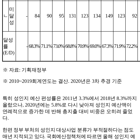
미
ㄴ
달
-
84
90
95
131
123
134
149
123
92
성
달성
-
68.3%
71.1%
73.0%
68.8%
70.9%
69.0%
67.3%
71.9%
72.2%
률
(E/D)
※
자료
:
기획재정부
※
2010~2019
회계연도는 결산
. 2020
년은
3
차 추경 기준
특히 성인지 예산 편성률은
2011
년
3.3%
에서
2018
년
8.3%
까지
올랐으나
, 2020
년에는
5.8%
로 다시 낮아져 성인지 예산액이
연례적으로 증가한 데 반해 총지출 대비 비중은 오히려 줄었
다
.
한편 정부 부처의 성인지 대상사업 분류가 부적절하다는 점도
매년 지적되고 있다
.
국회예산정책처에 따르면
올해 성인지 예