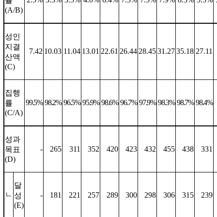
률
(A/B)
성인
지결
7.42
10.03
11.04
13.01
22.61
26.44
28.45
31.27
35.18
27.11
산액
(C)
집행
99.5%
98.2%
96.5%
95.9%
98.6%
96.7%
97.9%
98.3%
98.7%
98.4%
률
(C/A)
성과
-
265
311
352
420
423
432
455
438
331
목표
(D)
달
ㄴ
-
181
221
257
289
300
298
306
315
239
성
(E)