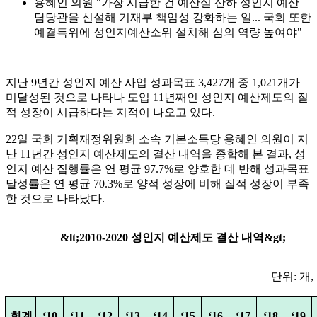
용혜인 의원 "가장 시급한 건 예산실 산하 성인지 예산
담당관을 신설해 기재부 책임성 강화하는 일... 국회 또한
예결특위에 성인지예산소위 설치해 심의 역량 높여야"
지난
9
년간 성인지 예산 사업 성과목표
3,427
개 중
1,021
개가
미달성된 것으로 나타나 도입
11
년째인 성인지 예산제도의 질
적 성장이 시급하다는 지적이 나오고 있다
.
22
일 국회 기획재정위원회 소속 기본소득당 용혜인 의원이 지
난
11
년간 성인지 예산제도의 결산 내역을 종합해 본 결과
,
성
인지 예산 집행률은 연 평균
97.7%
로 양호한 데 반해 성과목표
달성률은 연 평균
70.3%
로 양적 성장에 비해 질적 성장이 부족
한 것으로 나타났다
.
&lt;2010-2020
성인지 예산제도 결산 내역
&gt;
단위
:
개
,
회계
‘10
‘11
‘12
‘13
‘14
‘15
‘16
‘17
‘18
‘19