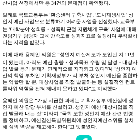
산사업 선정에서만 총
34
건의 문제점이 확인됐다
.
일례로 국토교통부는
‘
환승센터 구축사업
’, ‘
도시재생사업
’
성
인지 예산 사업으로 분류하기 어려운 사업을 선정했다
.
교육부
는
‘
대학분야 성희롱
‧
성폭력 근절 지원체계 구축
’
사업에 대해
전담기구 담당자 교육 만족도를 성과지표로 설정하여 부적절하
다는 지적을 받았다
.
이에 대해 용혜인 의원은
“
성인지 예산제도가 도입된 지
11
년
이 됐는데
,
아직도 예산 총량
‧
성과목표 수립 및 달성
‧
대상사
업 발굴 등의 문제가 연례적으로 지적되고 있다
”
며
“
성인지 예
산의 책임 부처인 기획재정부가 각 부처 성인지 예산을 종합하
는 역할만 할 뿐
,
대상사업을 직접 발굴하는 등 실질적인 컨트
롤타워 역할을 전혀 해내지 못하고 있다
”
고 지적했다
.
용혜인 의원은
“
가장 시급한 과제는 기획재정부 예산실에 성
인지 예산 담당 부서를 신설하고
,
성인지 예산 대상사업을 직
접 발굴해 내는 것
”
이라며
“
국회 또한 성인지 예산 관련 법령
을 정비하고
,
예산결산특별위원회에 성인지예산소위를 설치
해 심의 역량을 제고해야 한다
”
고 덧붙였다
.