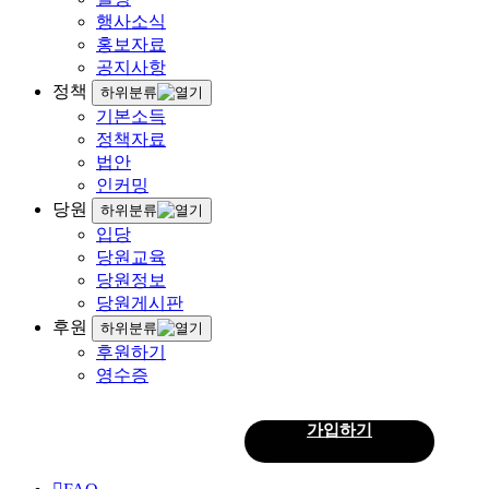
행사소식
홍보자료
공지사항
정책
하위분류
기본소득
정책자료
법안
인커밍
당원
하위분류
입당
당원교육
당원정보
당원게시판
후원
하위분류
후원하기
영수증
로그인
가입하기
회