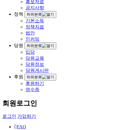
홍보자료
공지사항
정책
하위분류
기본소득
정책자료
법안
인커밍
당원
하위분류
입당
당원교육
당원정보
당원게시판
후원
하위분류
후원하기
영수증
회원로그인
로그인
가입하기
FAQ