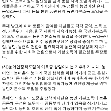
변화와 소득지원의 필요성을 넘어 농촌 지역 소멸의 위기가 도
래했음을 지적하고 국가예산대비
5%
정률의 농업예산 유지
,
농업소득세 과세 등을 통한
30
만원의 농민기본소득 도입을 주
장했다
.
주제 발표에 이어 토론에 참여한 패널들도 각각 공익
,
소득 보
전
,
기후위기 대응
,
한국 사회의 지속가능성
,
온 국민기본소득
의 도입 경로로서 농민기본소득의 도입을 주장했다
.
농업농민
정책연구소 녀름의 진주 상임연구원은 공익을 중심으로 한 농
업
,
농민
,
농촌의 전환이 필요하다며 농촌의 다양성과 지속가
능성을 위한 사회적 전환으로서 기본소득의 필요성을 주장했
다
.
(
사
)
농어업정책포럼의 이호중 상임이사는 기후위기 시대
,
농
어업
‧
농어촌의 붕괴가 국민 행복을 위한 먹거리 공금
,
온실가
스 방지 등 다원적 기능을 상실시킨다며 농어촌과 농어민의 친
환경적 대전환을 뒷받침하고 지속가능한 안전망 제공을 위한
농민기본소득 도입을 주장했다
.
용혜인 의원실의 오준호 정책비서관은 농민 기본소득이 농촌
공동체 구성원 모두에게 공동부의 권리가 있음을 상기시키고
농민과 비농민의 호혜적 관계 속에 가능하다며 농민 기본소득