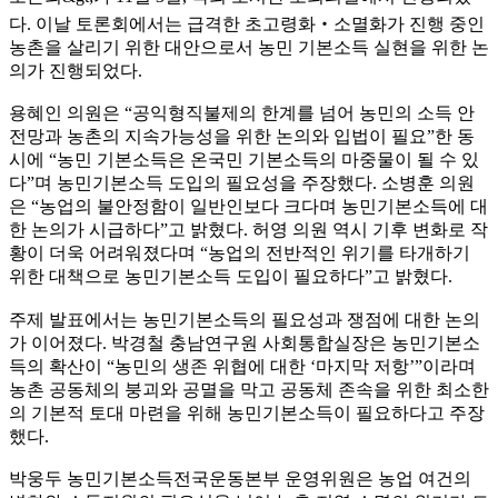
다
.
이날 토론회에서는 급격한 초고령화
‧
소멸화가 진행 중인
농촌을 살리기 위한 대안으로서 농민 기본소득 실현을 위한 논
의가 진행되었다
.
용혜인 의원은
“
공익형직불제의 한계를 넘어 농민의 소득 안
전망과 농촌의 지속가능성을 위한 논의와 입법이 필요
”
한 동
시에
“
농민 기본소득은 온국민 기본소득의 마중물이 될 수 있
다
”
며 농민기본소득 도입의 필요성을 주장했다
.
소병훈 의원
은
“
농업의 불안정함이 일반인보다 크다며 농민기본소득에 대
한 논의가 시급하다
”
고 밝혔다
.
허영 의원 역시 기후 변화로 작
황이 더욱 어려워졌다며
“
농업의 전반적인 위기를 타개하기
위한 대책으로 농민기본소득 도입이 필요하다
”
고 밝혔다
.
주제 발표에서는 농민기본소득의 필요성과 쟁점에 대한 논의
가 이어졌다
.
박경철 충남연구원 사회통합실장은 농민기본소
득의 확산이
“
농민의 생존 위협에 대한
‘
마지막 저항
’”
이라며
농촌 공동체의 붕괴와 공멸을 막고 공동체 존속을 위한 최소한
의 기본적 토대 마련을 위해 농민기본소득이 필요하다고 주장
했다
.
박웅두 농민기본소득전국운동본부 운영위원은 농업 여건의