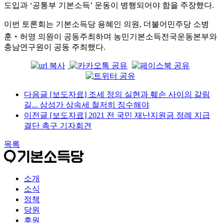
도입과
‘
공통부 기본소득
’
운동이 병행되어야 함을 주장했다
.
이번 토론회는 기본소득당 용혜인 의원
,
더불어민주당 소병
훈
‧
허영 의원이 공동주최하며 농민기본소득전국운동본부와
충남연구원이 공동 주최했다
.
다음글
[보도자료] 조세 정의 실현과 훼손 사이의 갈림
길... 삼성가 상속세 철저히 징수해야
이전글
[보도자료] 2021 전 국민 재난지원금 정례 지급
결단 촉구 기자회견
목록
소개
소식
정책
당원
후원