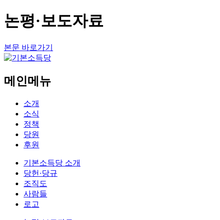
논평·보도자료
본문 바로가기
메인메뉴
소개
소식
정책
당원
후원
기본소득당 소개
당헌·당규
조직도
사람들
로고