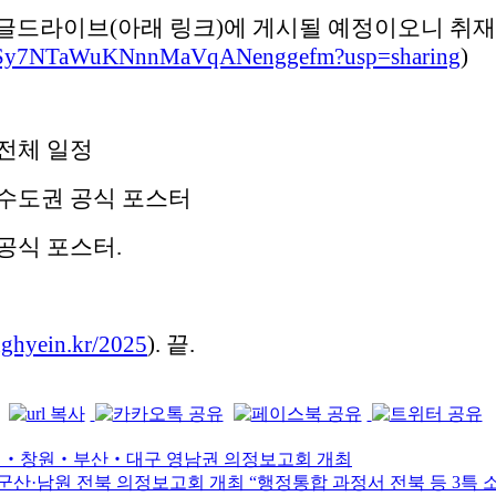
구글드라이브(아래 링크)에 게시될 예정이오니 취
O4A8HSy7NTaWuKNnnMaVqANenggefm?usp=sharing
)
 전체 일정
회 수도권 공식 포스터
 공식 포스터.
nghyein.kr/2025
). 끝.
 통영‧창원‧부산‧대구 영남권 의정보고회 개최
주·군산·남원 전북 의정보고회 개최 “행정통합 과정서 전북 등 3특 