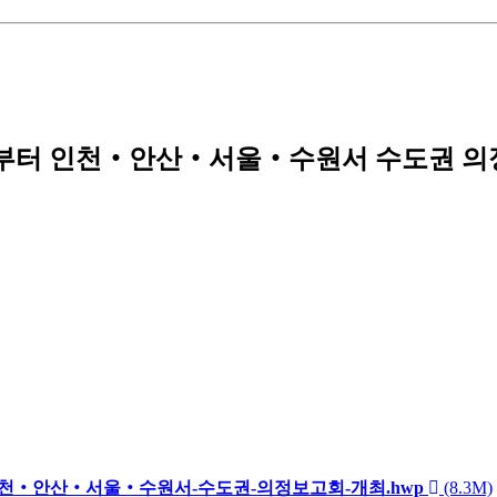
7일부터 인천‧안산‧서울‧수원서 수도권 
인천‧안산‧서울‧수원서-수도권-의정보고회-개최.hwp
(8.3M)