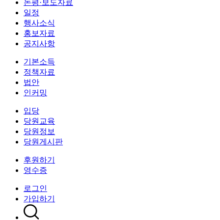
논평·보도자료
일정
행사소식
홍보자료
공지사항
기본소득
정책자료
법안
인커밍
입당
당원교육
당원정보
당원게시판
후원하기
영수증
로그인
가입하기