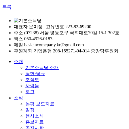
목록
대표자 문미정 | 고유번호 223-82-69200
주소 (07238) 서울 영등포구 국회대로70길 15-1 302호
팩스 050-4926-0183
메일 basicincomeparty.kr@gmail.com
후원계좌 기업은행 208-155271-04-014 중앙당후원회
소개
기본소득당 소개
당헌·당규
조직도
사람들
로고
소식
논평·보도자료
일정
행사소식
홍보자료
공지사항