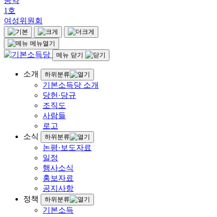
공약
1호
여성위원회
메뉴열기
메뉴 닫기
소개
하위분류
기본소득당 소개
당헌·당규
조직도
사람들
로고
소식
하위분류
논평·보도자료
일정
행사소식
홍보자료
공지사항
정책
하위분류
기본소득