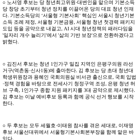
○ 노서영 후보는 당 청년최고위원·대변인을 맡으며 기본소득
당 창당 초기부터 청년 정치를 이끌어온 당의 대표 청년 인재
다. 기본소득당의 ‘서울형 기본사회’ 핵심인 서울시 청년기본
소득 조례 제정, 서울형 기본금융, 서울형 청년 첫경력 패키지
도입 등을 공약으로 내걸고, AI 시대 청년정책의 패러다임을
'일자리 개수 늘리기'에서 '삶의 기반 보장'으로 전환하겠다고
밝혔다.
○ 김진서 후보는 청년 1인가구 밀집 지역인 은평구의원 라선
거구(역촌동·신사1동)에 출마한다. 김 후보는 당 초대 청년대
학생위원장과 용혜인 국회의원실 비서관 출신으로, 국회 입법
·정책 경험을 바탕으로 전세사기 청정구역 조성, 은평 청년 허
브 구축, 1인가구 종합 지원 패키지를 3대 공약으로 제시했다.
김 후보는 이날 예비후보 등록과 함께 공식 선거 행보를 시작
한다.
○ 두 후보는 모두 세월호·이태원 참사를 겪은 세대로, 이재명
후보 서울선대위에서 서울형기본사회본부장을 함께 맡은 바
있다.