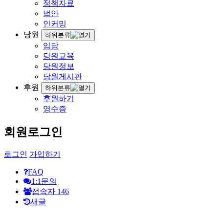
정책자료
법안
인커밍
당원
하위분류
입당
당원교육
당원정보
당원게시판
후원
하위분류
후원하기
영수증
회원로그인
로그인
가입하기
FAQ
1:1문의
접속자
146
새글