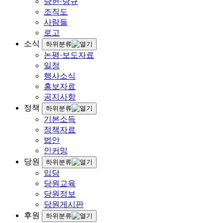
당헌·당규
조직도
사람들
로고
소식
하위분류
논평·보도자료
일정
행사소식
홍보자료
공지사항
정책
하위분류
기본소득
정책자료
법안
인커밍
당원
하위분류
입당
당원교육
당원정보
당원게시판
후원
하위분류