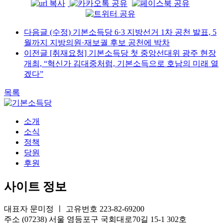
다음글
(수정) 기본소득당 6·3 지방선거 1차 공천 발표, 5
월까지 지방의원·재보궐 후보 공천에 박차
이전글
[취재요청] 기본소득당 첫 중앙선대위 광주 현장
개최, “혁신가 김대중처럼, 기본소득으로 호남의 미래 열
겠다”
목록
소개
소식
정책
당원
후원
사이트 정보
대표자 문미정 ㅣ 고유번호 223-82-69200
주소 (07238) 서울 영등포구 국회대로70길 15-1 302호