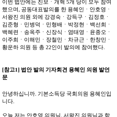
이번 법안에는 진보ㆍ개혁 5개 당이 모두 참여
했으며, 공동대표발의를 한 용혜인ㆍ안호영ㆍ
서왕진 의원 외에 강경숙ㆍ강득구ㆍ김정호ㆍ
김준형ㆍ민병덕ㆍ민형배ㆍ박정현ㆍ백선희ㆍ
백혜련ㆍ송옥주ㆍ신장식ㆍ염태영ㆍ윤종오ㆍ
이주희ㆍ이해민ㆍ장철민ㆍ차규근ㆍ한창민ㆍ
황운하 의원 등 총 22인이 발의에 참여했다.
[참고1] 법안 발의 기자회견 용혜인 의원 발언
문
안녕하십니까. 기본소득당 국회의원 용혜인입
니다.
오늘 저는 안호영 의원님, 서왕진 의원님과 함