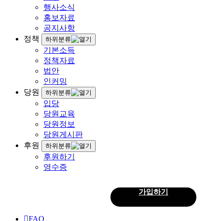
행사소식
홍보자료
공지사항
정책
하위분류
기본소득
정책자료
법안
인커밍
당원
하위분류
입당
당원교육
당원정보
당원게시판
후원
하위분류
후원하기
영수증
로그인
가입하기
회
원
FAQ