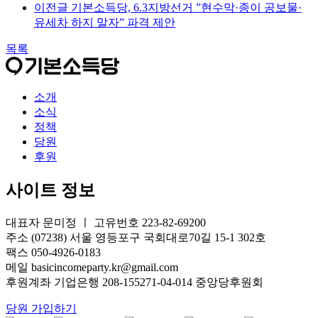
이전글
기본소득당, 6.3지방선거 ”현수막·종이 공보물·
유세차 하지 말자” 파격 제안
목록
소개
소식
정책
당원
후원
사이트 정보
대표자 문미정 ㅣ 고유번호 223-82-69200
주소 (07238) 서울 영등포구 국회대로70길 15-1 302호
팩스 050-4926-0183
메일 basicincomeparty.kr@gmail.com
후원계좌 기업은행 208-155271-04-014 중앙당후원회
당원 가입하기