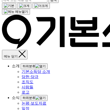
메뉴열기
메뉴 닫기
소개
하위분류
기본소득당 소개
당헌·당규
조직도
사람들
로고
소식
하위분류
논평·보도자료
일정