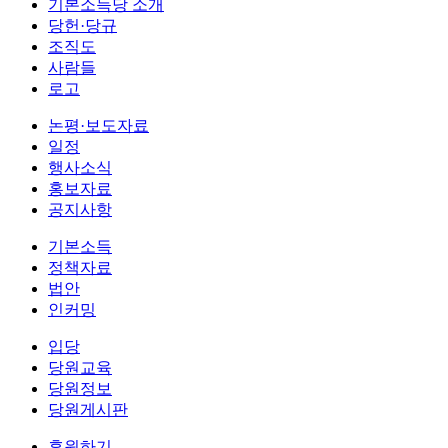
기본소득당 소개
당헌·당규
조직도
사람들
로고
논평·보도자료
일정
행사소식
홍보자료
공지사항
기본소득
정책자료
법안
인커밍
입당
당원교육
당원정보
당원게시판
후원하기