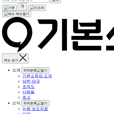
메뉴열기
메뉴 닫기
소개
하위분류
기본소득당 소개
당헌·당규
조직도
사람들
로고
소식
하위분류
논평·보도자료