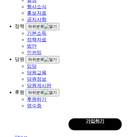
일정
행사소식
홍보자료
공지사항
정책
하위분류
기본소득
정책자료
법안
인커밍
당원
하위분류
입당
당원교육
당원정보
당원게시판
후원
하위분류
후원하기
영수증
로그인
가입하기
회