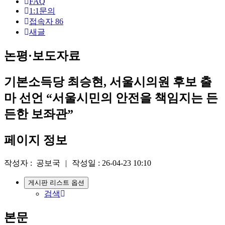
원
FAQ
1:1문의
로
접속자
86
새글
그
인
논평·보도자료
기본소득당 최승현, 서울시의원 후보 출
마 선언 “서울시민의 안전을 책임지는 든
든한 보좌관”
페이지 정보
작성자 :
공보국
|
작성일 :
26-04-23 10:10
게시판 리스트 옵션
검색
본문