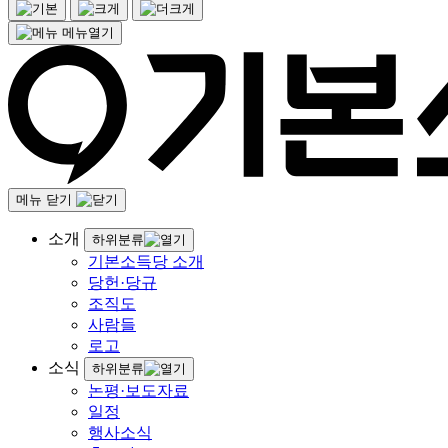
메뉴열기
메뉴 닫기
소개
하위분류
기본소득당 소개
당헌·당규
조직도
사람들
로고
소식
하위분류
논평·보도자료
일정
행사소식