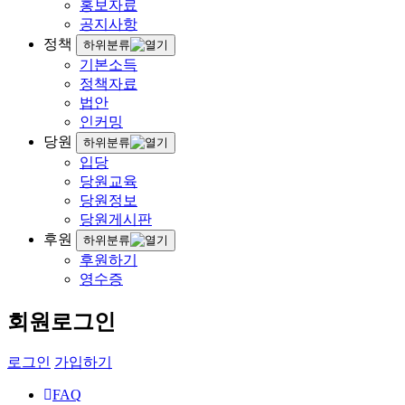
홍보자료
공지사항
정책
하위분류
기본소득
정책자료
법안
인커밍
당원
하위분류
입당
당원교육
당원정보
당원게시판
후원
하위분류
후원하기
영수증
회원로그인
로그인
가입하기
FAQ