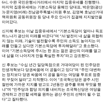
6시, 수완 국민은행사거리에서 마지막 집중유세를 진행했다.
마지막 집중유세에는 기본소득당 용혜인 당대표, 박은영(광산
3)·문지영(비례) 전남광주특별시의원 후보, 김영복 호남선거대
책위원회 공동위원장 등 당내 주요 인사가 집결해 지지발언을
이어갔다.
신지혜 후보는 이날 집중유세에서 “기본소득당이 얼마나 득표
하느냐가 광산의 미래를 바꾼다”며 “AI 발전이 내 삶을 위협하
지 않는 미래, 기술이 발전할수록 주민의 소득도 높아지는 미
래를 만들고 싶다면 기본소득당에 투자해달라”고 호소했다.
이어 “기본소득당에 주시는 한 표는 젊은 광산의 미래를 열고
내 삶을 더 나아지게 만들 확실한 투자”라고 강조했다.
신 후보는 “수십 년간 일당독점으로 거대여당이 된 민주당은
민생개혁보다 당권싸움에 더 공들이고 있다”며 “주민 대변하
는 정치보다 당권 싸움에 더 공을 들이는 여당을 투표로 엄중
히 꾸짖어 달라”고 지적했다. 이어 “조국혁신당은 광주 시민
절반에 가까운 지지를 받고도 2년동안 광주를 위해 무엇을 했
냐”며 “민주당과 합당 의지를 내비치는 조국혁신당은 여당을
견제하고 견인할 세력을 원하는 광산 주민의 선택이 될 수 없
다”고 질타했다.