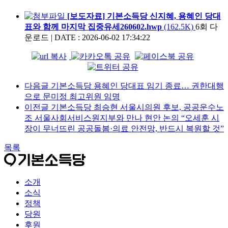
[보도자료] 기본소득당 신지혜, 용혜인 당대
표와 함께 마지막 집중유세260602.hwp
(162.5K)
6회 다
운로드
|
DATE : 2026-06-02 17:34:22
다음글
기본소득당 용혜인 당대표 임기 종료… 권한대행
으로 문미정 최고위원 임명
이전글
기본소득당 최승현 서울시의원 후보, 공공운수노
조 서울사회서비스원지부와 만나 현안 논의 “오세훈 시
장이 무너뜨린 공공돌봄·의료 안전망, 반드시 복원할 것”
목록
소개
소식
정책
당원
후원