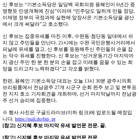
신 후보는 “기본소득당은 일당백 국회의원 용혜인이 6년간 증
명했듯 민생개혁에 진심”이라며 “민주당도 일하게 만들 정당,
이재명 정부의 국정과제 실현에 앞장서온 기본소득당을 광산
에서 크게 써달라”고 호소했다.
신 후보는 집중유세를 마친 이후, 수완동·첨단동 일대에서 쉬
지 않고 주민들을 만난다. 21시에는 수완 국민은행사거리에서
피날레 유세를 열고, 신 후보를 응원해주신 주민들의 손을 잡
는 악수 유세를 진행한다. 신 후보는 “선거운동기간 마지막까
지 광산 주민 한 분 한 분의 손을 잡고 미래를 꿈꿀 수 있는 희
망을 드리고자 노력하겠다”고 각오를 밝혔다.
한편, 용혜인 기본소득당 대표는 오늘 13시 30분 광주시의회
브리핑룸에서 전남광주 27개 시군구 순회 완주 보고 및 본투표
전 지지 호소 기자회견을 개최하며, 선거 마지막날까지 전남광
주 선거 승리에 집중했다.
※ 행사 사진은 구글드라이브(이하 링크)에 업로드될 예정입
니다.
https://nuli.do/bip_pr
[참고] 신지혜 후보 마지막 유세 발언문 전문. 끝.
[참고] 신지혜 후보 마지막 유세 발언문 전문