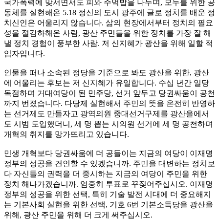
국가폭력에 맞서면서도 피와 주먹밥을 나누며, 모두를 위한 공
동체를 실현해온 5.18 정신의 도시 광주에 글로 정치를 배운 정
치신인은 어울리지 않습니다. 삶의 현장에서부터 정치의 필요
성을 절감하해온 사람, 광산 주민들을 위한 정치를 가장 잘 해
낼 정치 경험이 풍부한 사람. 저 신지혜가 광산을 위해 일할 적
임자입니다.
인물을 떠나 소속된 정당을 기준으로 봐도 광산을 위한, 광산
에 어울리는 후보는 저 신지혜가 유일합니다. 수십 년간 일당
독점하며 거대여당이 된 민주당, 선거 앞두고 당권싸움이 공천
까지 번졌습니다. 다당제 실현해서 주민의 뜻을 온전히 반영하
는 선거제도 만들자고 광역의원 중대선거구제를 광산을에서
도 시범 도입했더니, 세 명 뽑는 시의원 선거에 세 명 공천하며
개혁의 취지를 망가뜨리고 있습니다.
민생 개혁보다 당권싸움에 더 공들이는 지금의 여당이 이재명
정부의 성공을 견인할 수 있겠습니까. 주민을 대변하는 정치보
다 자신들의 권력을 더 중시하는 지금의 여당이 주민을 위한
정치 해나가겠습니까. 엄중히 투표로 꾸짖어주십시오. 이재명
정부의 성공을 위한 선택, 특히 기술 발전 시대에 더 중요해지
는 기본사회 실현을 위한 선택, 기호 6번 기본소득당을 광산을
위해, 광산 주민을 위해 더 크게 써주십시오.