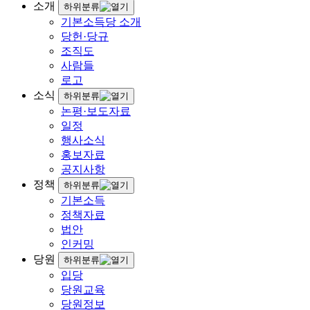
소개
하위분류
기본소득당 소개
당헌·당규
조직도
사람들
로고
소식
하위분류
논평·보도자료
일정
행사소식
홍보자료
공지사항
정책
하위분류
기본소득
정책자료
법안
인커밍
당원
하위분류
입당
당원교육
당원정보