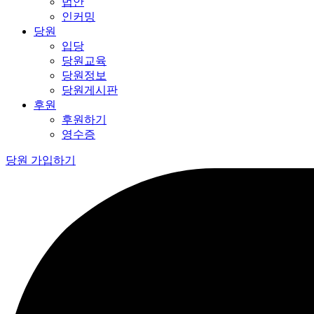
법안
인커밍
당원
입당
당원교육
당원정보
당원게시판
후원
후원하기
영수증
당원 가입하기