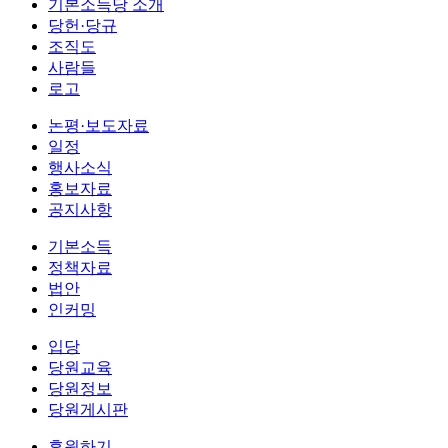
기본소득당 소개
당헌·당규
조직도
사람들
로고
논평·보도자료
일정
행사소식
홍보자료
공지사항
기본소득
정책자료
법안
인커밍
입당
당원교육
당원정보
당원게시판
후원하기