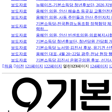
보도자료
뉴웨이즈-기본소득당 청년후보단, 2026 지방선
보도자료
용혜인 의원, 안산 해솔초 등굣길 교통안전
보도자료
용혜인 의원, 사동 주민들과 안산 주민자치
기본소득당-전국환경노동조합 정책협약 체결
보도자료
력하…
보도자료
용혜인 의원, 안산 빈센트의원·의료복지사협
보도자료
기본소득당 청년후보단, 청년당원 간담회 개최
보도자료
기본소득당 노서영·김진서 후보, 유기견 산
보도자료
용혜인 대표, 4월 20~22일 광주·전남 현장 
보도자료
기본소득당 김진서 은평구의원 후보, 선거
처음
이전
121
페이지
122
페이지
열린
123
페이지
124
페이지
1