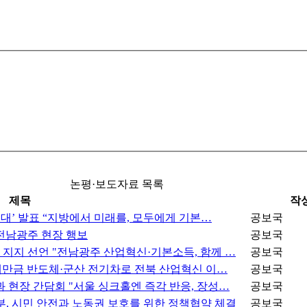
논평·보도자료 목록
제목
작
대’ 발표 “지방에서 미래를, 모두에게 기본…
공보국
북·전남광주 현장 행보
공보국
지지 선언 "전남광주 산업혁신·기본소득, 함께 …
공보국
“새만금 반도체·군산 전기차로 전북 산업혁신 이…
공보국
 현장 간담회 "서울 싱크홀엔 즉각 반응, 장성…
공보국
 시민 안전과 노동권 보호를 위한 정책협약 체결
공보국