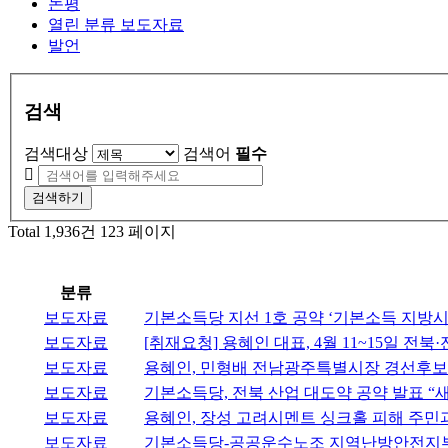
논평
열린 분류
보도자료
발언
검색
검색대상
검색어
필수
검색하기
Total 1,936건
123 페이지
분류
보도자료
기본소득당 지선 1호 공약 ‘기본소득 지방시
보도자료
[취재요청] 용혜인 대표, 4월 11~15일 전
보도자료
용혜인, 민형배 전남광주특별시장 경선후보 
보도자료
기본소득당, 전북 산업 대도약 공약 발표 
보도자료
용혜인, 장성 고려시멘트 싱크홀 피해 주민과
보도자료
기본소득당-공공운수노조 지역난방안전지부,