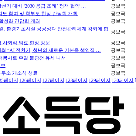
거 대비 ‘2030 응급 조례’ 정책 협약 …
공보국
지도 참여 및 학부모 현장 간담회 개최
공보국
 활성화 간담회 개최
공보국
, 환경기초시설 공공성과 안전관리체계 강화에 협
공보국
 사회적 의료 현장 방문
공보국
 “AI 전환기, 청년의 새로운 기본을 책임질 …
공보국
책봉사로 주말 불광천 유세 나서
공보국
행보
공보국
사무소 개소식 성료
공보국
25
페이지
126
페이지
127
페이지
128
페이지
129
페이지
130
페이지