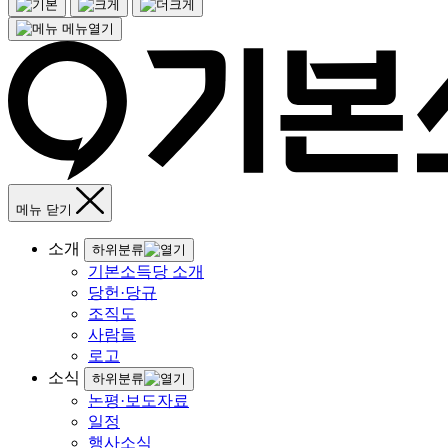
메뉴열기
메뉴 닫기
소개
하위분류
기본소득당 소개
당헌·당규
조직도
사람들
로고
소식
하위분류
논평·보도자료
일정
행사소식