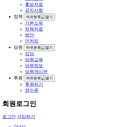
홍보자료
공지사항
정책
하위분류
기본소득
정책자료
법안
인커밍
당원
하위분류
입당
당원교육
당원정보
당원게시판
후원
하위분류
후원하기
영수증
회원로그인
로그인
가입하기
FAQ