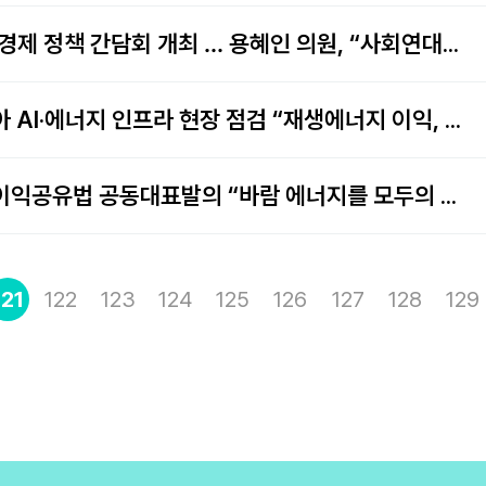
[보도자료] 대구 지역 사회연대경제 정책 간담회 개최 … 용혜인 의원, “사회연대경제로…
용혜인 대표, 해남 솔라시도 찾아 AI·에너지 인프라 현장 점검 “재생에너지 이익, 전남 …
민병덕·용혜인 의원, 해상풍력 이익공유법 공동대표발의 “바람 에너지를 모두의 소득으로”
121
122
123
124
125
126
127
128
129