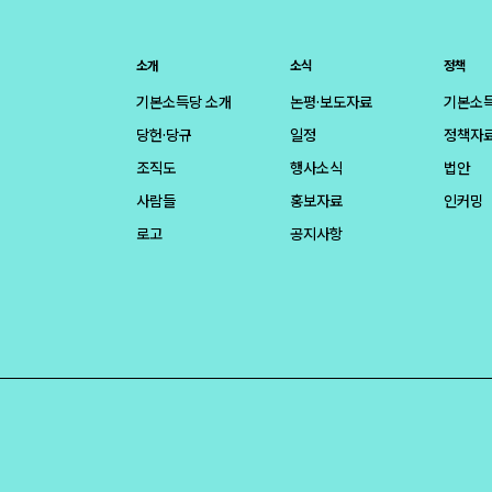
소개
소식
정책
기본소득당 소개
논평·보도자료
기본소
당헌·당규
일정
정책자
조직도
행사소식
법안
사람들
홍보자료
인커밍
로고
공지사항