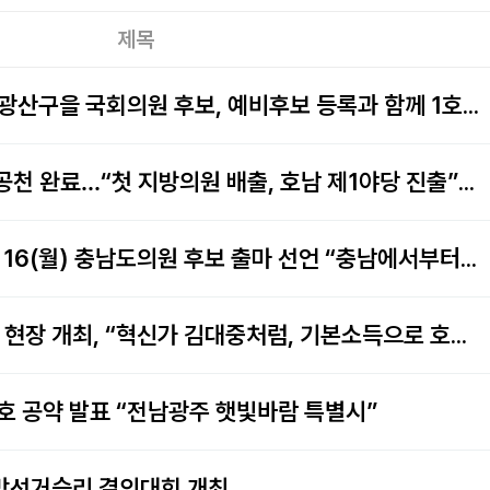
제목
[취재요청] 신지혜 기본소득당 광산구을 국회의원 후보, 예비후보 등록과 함께 1호 공약 …
기본소득당 6·3 지방선거 2차 공천 완료…“첫 지방의원 배출, 호남 제1야당 진출” 포부
[취재요청] 기본소득당 전상미, 16(월) 충남도의원 후보 출마 선언 “충남에서부터 기본소…
기본소득당 첫 중앙선대위 광주 현장 개최, “혁신가 김대중처럼, 기본소득으로 호남의 미래 …
호 공약 발표 “전남광주 햇빛바람 특별시”
지방선거승리 결의대회 개최