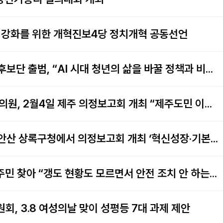
의 강화를 위한 개혁진보4당 정치개혁 공동선언
6·3 지방선거 기본소득당 청년후보단 출범, “AI 시대 청년의 삶을 바꿀 정책과 비전으로…
[취재요청] 용혜인 기본소득당 의원, 2월4일 제주 의정보고회 개최 “제주도민 이익공유 제…
[취재요청] 용혜인 의원, 31일 안산 상록구청에서 의정보고회 개최 ‘혁신성장·기본사회·…
용혜인, 장성 고려시멘트 피해 주민 찾아 “갱도 현황도 모르면서 안전 조치 안 하는 장성군…
회, 3.8 여성의날 맞이 성평등 7대 과제 제안