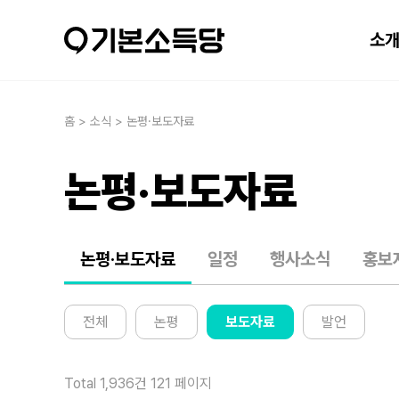
소
홈 > 소식 > 논평·보도자료
논평·보도자료
논평·보도자료
일정
행사소식
홍보
전체
논평
보도자료
발언
Total 1,936건
121 페이지