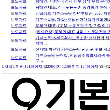
보도자료
용혜인, 사회연대경제 세부 정책 수립 본격
보도자료
용혜인 대표, 전국귀농귀촌 중앙회와 현장 
보도자료
뉴웨이즈-기본소득당 청년후보단, 2026 지방선
보도자료
기본소득당, 제3차 호남선거대책위원회 개최
보도자료
용혜인 대표, GGM 노동조합 현장 간담회 
보도자료
[취재요청] 용혜인 대표, 4월 11~15일 전
기본소득당-전국환경노동조합 정책협약 체결
보도자료
력하…
보도자료
신지혜·박은영 기본소득당 광산구 후보 개소
기본소득당 문현철, 전남광주특별시의원 북구
보도자료
로…
처음
이전
121
페이지
122
페이지
123
페이지
124
페이지
열린
1