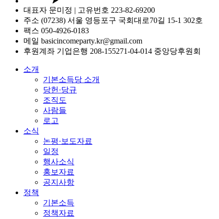
대표자 문미정 | 고유번호 223-82-69200
주소 (07238) 서울 영등포구 국회대로70길 15-1 302호
팩스 050-4926-0183
메일 basicincomeparty.kr@gmail.com
후원계좌 기업은행 208-155271-04-014 중앙당후원회
소개
기본소득당 소개
당헌·당규
조직도
사람들
로고
소식
논평·보도자료
일정
행사소식
홍보자료
공지사항
정책
기본소득
정책자료