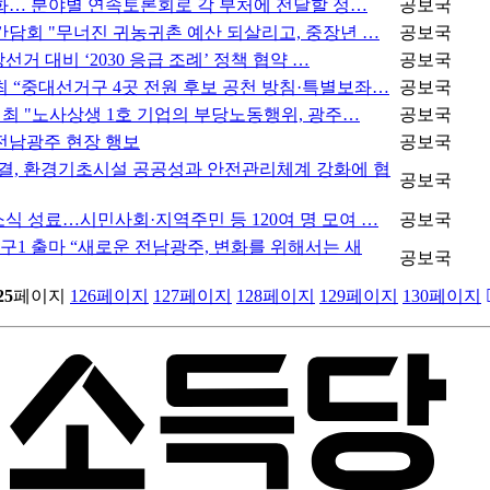
화… 분야별 연속토론회로 각 부처에 전달할 정…
공보국
간담회 "무너진 귀농귀촌 예산 되살리고, 중장년 …
공보국
거 대비 ‘2030 응급 조례’ 정책 협약 …
공보국
 “중대선거구 4곳 전원 후보 공천 방침·특별보좌…
공보국
개최 "노사상생 1호 기업의 부당노동행위, 광주…
공보국
북·전남광주 현장 행보
공보국
, 환경기초시설 공공성과 안전관리체계 강화에 협
공보국
식 성료…시민사회·지역주민 등 120여 명 모여 …
공보국
1 출마 “새로운 전남광주, 변화를 위해서는 새
공보국
25
페이지
126
페이지
127
페이지
128
페이지
129
페이지
130
페이지