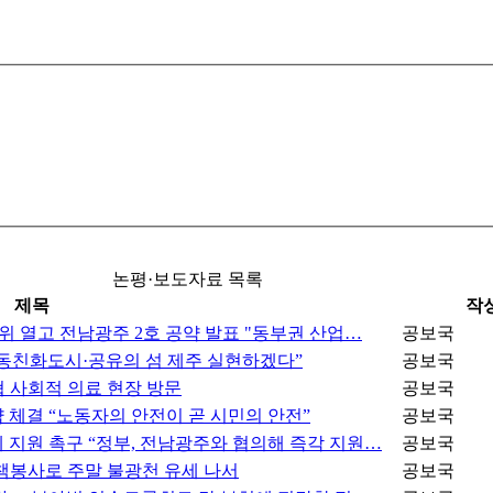
논평·보도자료 목록
제목
작
위 열고 전남광주 2호 공약 발표 "동부권 산업…
공보국
아동친화도시·공유의 섬 제주 실현하겠다”
공보국
 사회적 의료 현장 방문
공보국
 체결 “노동자의 안전이 곧 시민의 안전”
공보국
 지원 촉구 “정부, 전남광주와 협의해 즉각 지원…
공보국
책봉사로 주말 불광천 유세 나서
공보국