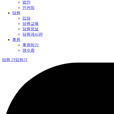
법안
인커밍
당원
입당
당원교육
당원정보
당원게시판
후원
후원하기
영수증
당원 가입하기