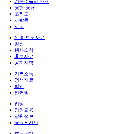
기본소득당 소개
당헌·당규
조직도
사람들
로고
논평·보도자료
일정
행사소식
홍보자료
공지사항
기본소득
정책자료
법안
인커밍
입당
당원교육
당원정보
당원게시판
후원하기