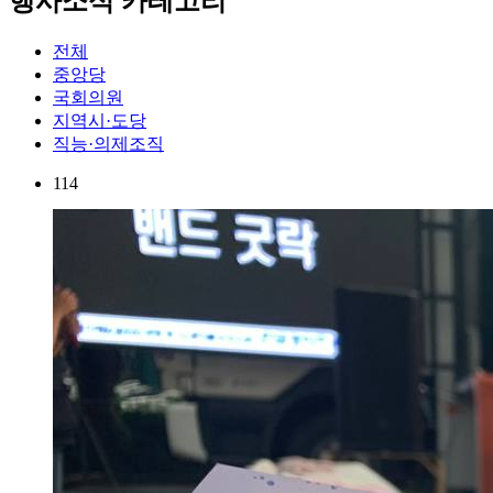
행사소식 카테고리
전체
중앙당
국회의원
지역시·도당
직능·의제조직
114