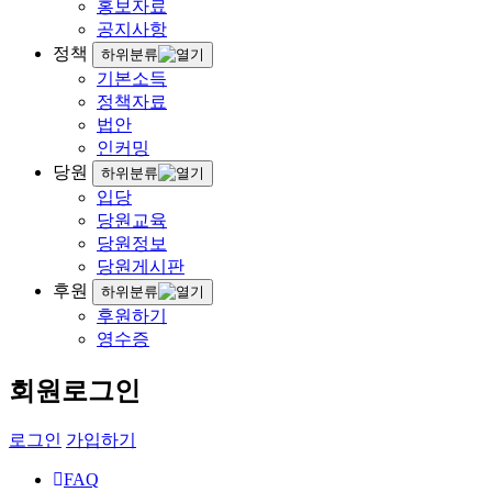
홍보자료
공지사항
정책
하위분류
기본소득
정책자료
법안
인커밍
당원
하위분류
입당
당원교육
당원정보
당원게시판
후원
하위분류
후원하기
영수증
회원로그인
로그인
가입하기
FAQ