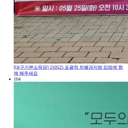
[대구기본소득당] 210525 포괄적 차별금지법 입법에 함
께 해주세요
104