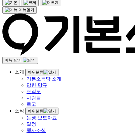
메뉴열기
메뉴 닫기
소개
하위분류
기본소득당 소개
당헌·당규
조직도
사람들
로고
소식
하위분류
논평·보도자료
일정
행사소식