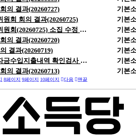
 결과(20260727)
기본
회 회의 결과(20260725)
기본
기본소득당 제4기 제19차 당무위원회(20260725) 소집 수정 공고
기본
 결과(20260720)
기본
결과(20260719)
기본
기본소득당 2026년 2분기 정치자금수입지출내역 확인검사 결과 공개
기본
 결과(20260713)
기본
지
8
페이지
9
페이지
10
페이지
다음
맨끝