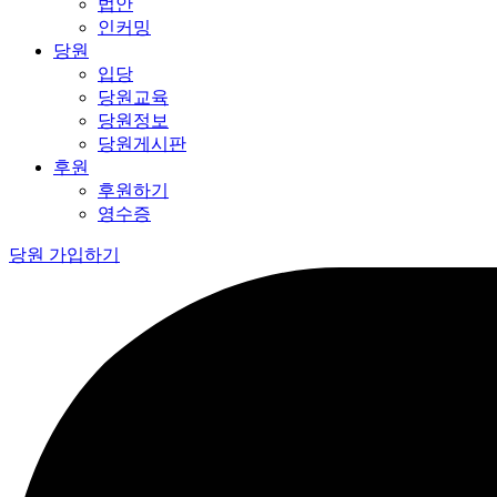
법안
인커밍
당원
입당
당원교육
당원정보
당원게시판
후원
후원하기
영수증
당원 가입하기