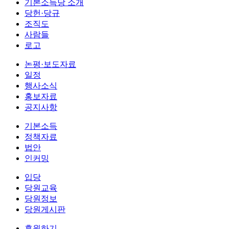
기본소득당 소개
당헌·당규
조직도
사람들
로고
논평·보도자료
일정
행사소식
홍보자료
공지사항
기본소득
정책자료
법안
인커밍
입당
당원교육
당원정보
당원게시판
후원하기