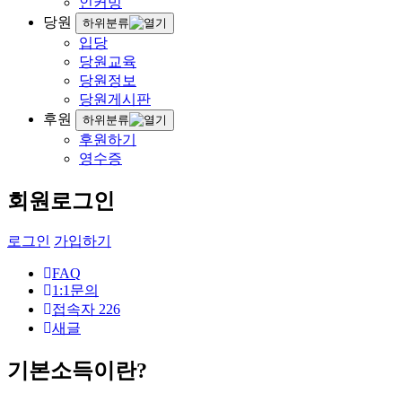
인커밍
당원
하위분류
입당
당원교육
당원정보
당원게시판
후원
하위분류
후원하기
영수증
회원로그인
로그인
가입하기
FAQ
1:1문의
접속자
226
새글
기본소득이란?