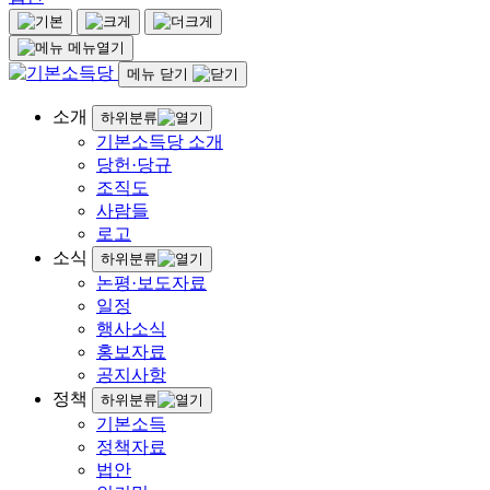
메뉴열기
메뉴 닫기
소개
하위분류
기본소득당 소개
당헌·당규
조직도
사람들
로고
소식
하위분류
논평·보도자료
일정
행사소식
홍보자료
공지사항
정책
하위분류
기본소득
정책자료
법안