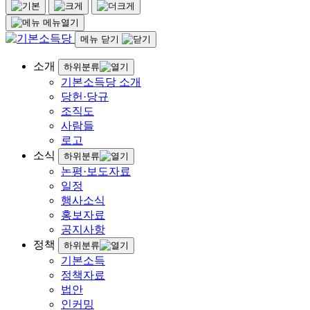
메뉴열기
메뉴 닫기
소개
하위분류
기본소득당 소개
당헌·당규
조직도
사람들
로고
소식
하위분류
논평·보도자료
일정
행사소식
홍보자료
공지사항
정책
하위분류
기본소득
정책자료
법안
인커밍