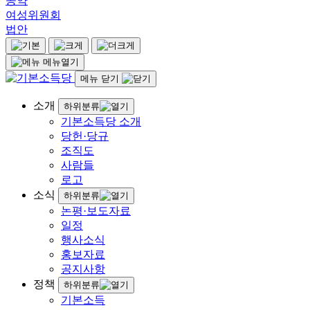
공약
여성위원회
법안
메뉴열기
메뉴 닫기
소개
하위분류
기본소득당 소개
당헌·당규
조직도
사람들
로고
소식
하위분류
논평·보도자료
일정
행사소식
홍보자료
공지사항
정책
하위분류
기본소득