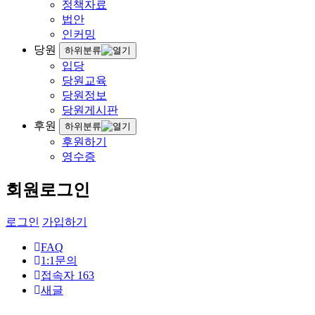
정책자료
법안
인커밍
당원
하위분류
입당
당원교육
당원정보
당원게시판
후원
하위분류
후원하기
영수증
회원로그인
로그인
가입하기
FAQ
1:1문의
접속자
163
새글