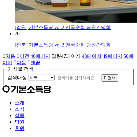
[강원] 기본소득당 vol.2 전국순회 당원간담회
70
[전북] 기본소득당 vol.2 전국순회 당원간담회
처음
이전
46
페이지
열린
47
페이지
48
페이지
49
페이지
50
페
이지
다음
맨끝
게시물 검색
검색대상
검색
소개
소식
정책
당원
후원