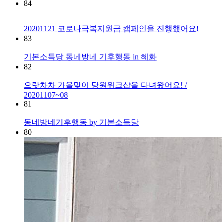
84
20201121 코로나극복지원금 캠페인을 진행했어요!
83
기본소득당 동네방네 기후행동 in 혜화
82
으랏차차 가을맞이 당원워크샵을 다녀왔어요! /
20201107~08
81
동네방네기후행동 by 기본소득당
80