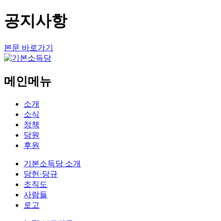
공지사항
본문 바로가기
메인메뉴
소개
소식
정책
당원
후원
기본소득당 소개
당헌·당규
조직도
사람들
로고