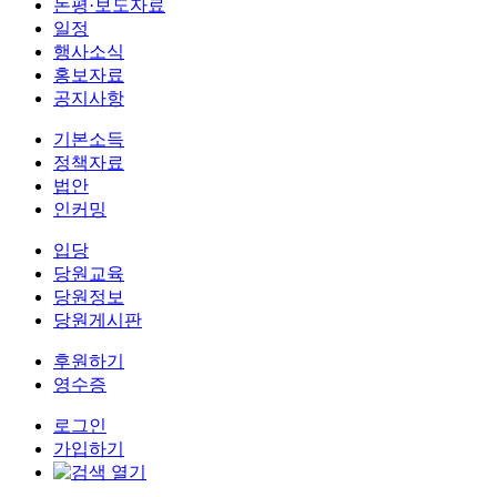
논평·보도자료
일정
행사소식
홍보자료
공지사항
기본소득
정책자료
법안
인커밍
입당
당원교육
당원정보
당원게시판
후원하기
영수증
로그인
가입하기