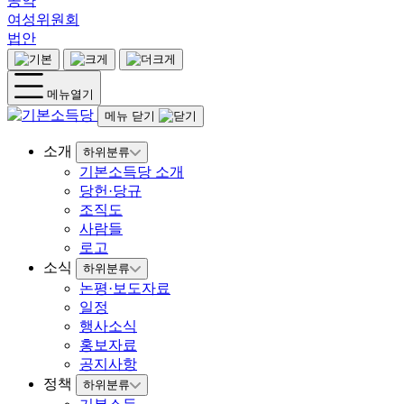
공약
여성위원회
법안
메뉴열기
메뉴 닫기
소개
하위분류
기본소득당 소개
당헌·당규
조직도
사람들
로고
소식
하위분류
논평·보도자료
일정
행사소식
홍보자료
공지사항
정책
하위분류