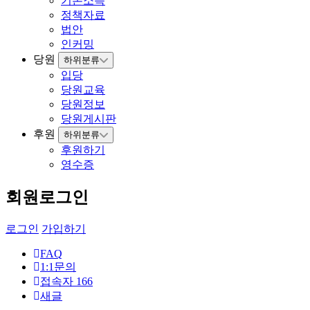
기본소득
정책자료
법안
인커밍
당원
하위분류
입당
당원교육
당원정보
당원게시판
후원
하위분류
후원하기
영수증
회원로그인
로그인
가입하기
FAQ
1:1문의
접속자
166
새글