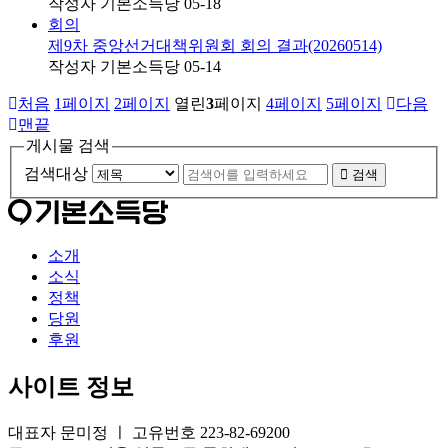
작성자
기본소득당
05-18
회의
제9차 중앙선거대책위원회 회의 결과(20260514)
작성자
기본소득당
05-14
처음
1
페이지
2
페이지
열린
3
페이지
4
페이지
5
페이지
다음
맨끝
게시물 검색
검색대상
검색
소개
소식
정책
당원
후원
사이트 정보
대표자 문미정 ㅣ 고유번호 223-82-69200