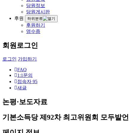
당원정보
당원게시판
후원
하위분류
후원하기
영수증
회원로그인
로그인
가입하기
FAQ
1:1문의
접속자
95
새글
논평·보도자료
기본소득당 제92차 최고위원회 모두발언
페이지 정보