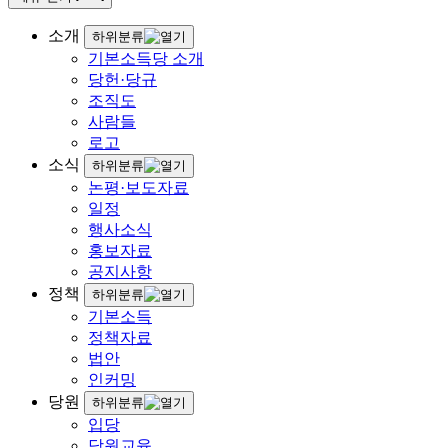
소개
하위분류
기본소득당 소개
당헌·당규
조직도
사람들
로고
소식
하위분류
논평·보도자료
일정
행사소식
홍보자료
공지사항
정책
하위분류
기본소득
정책자료
법안
인커밍
당원
하위분류
입당
당원교육