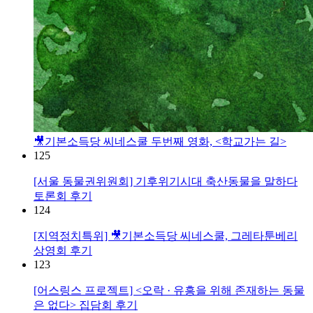
🎥기본소득당 씨네스쿨 두번째 영화, <학교가는 길>
125
[서울 동물권위원회] 기후위기시대 축산동물을 말하다
토론회 후기
124
[지역정치특위] 🎥기본소득당 씨네스쿨, 그레타툰베리
상영회 후기
123
[어스링스 프로젝트] <오락 · 유흥을 위해 존재하는 동물
은 없다> 집담회 후기