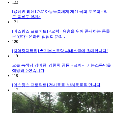
122
[용혜인 의원] 7/27 아동돌봄체계 개선 국회 토론회 <일
도 돌봄도 함께>
121
[어스링스 프로젝트] <오락 · 유흥을 위해 존재하는 동물
은 없다> 온라인 집담회 (7/3…
120
[지역정치특위] 🎥기본소득당 씨네스쿨에 초대합니다!
119
오늘 녹색당 김예원, 김찬휘 공동대표께서 기본소득당을
예방해주셨습니다
118
[어스링스 프로젝트] 전시동물, 반려동물을 만나다
117