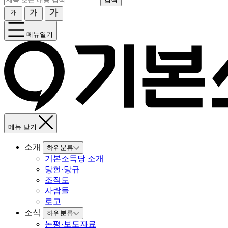
메뉴열기
메뉴 닫기
소개
하위분류
기본소득당 소개
당헌·당규
조직도
사람들
로고
소식
하위분류
논평·보도자료