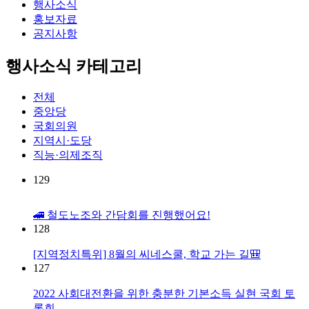
행사소식
홍보자료
공지사항
행사소식 카테고리
전체
중앙당
국회의원
지역시·도당
직능·의제조직
129
🚄 철도노조와 간담회를 진행했어요!
128
[지역정치특위] 8월의 씨네스쿨, 학교 가는 길🎒
127
2022 사회대전환을 위한 충분한 기본소득 실현 국회 토
론회