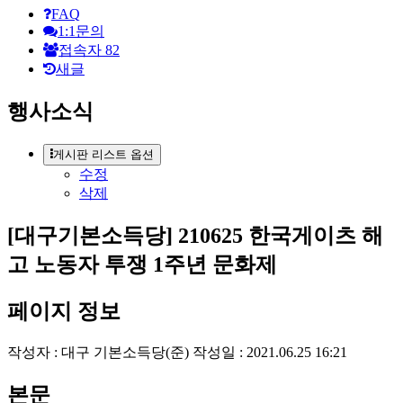
원
FAQ
1:1문의
로
접속자
82
새글
그
인
행사소식
게시판 리스트 옵션
수정
삭제
[대구기본소득당] 210625 한국게이츠 해
고 노동자 투쟁 1주년 문화제
페이지 정보
작성자 :
대구 기본소득당(준)
작성일 : 2021.06.25 16:21
본문