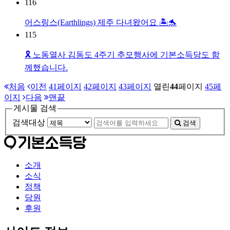
116
어스링스(Earthlings) 제주 다녀왔어요 🏝🐬
115
🎗️ 노동열사 김동도 4주기 추모행사에 기본소득당도 함
께했습니다.
처음
이전
41
페이지
42
페이지
43
페이지
열린
44
페이지
45
페
이지
다음
맨끝
게시물 검색
검색대상
검색
소개
소식
정책
당원
후원