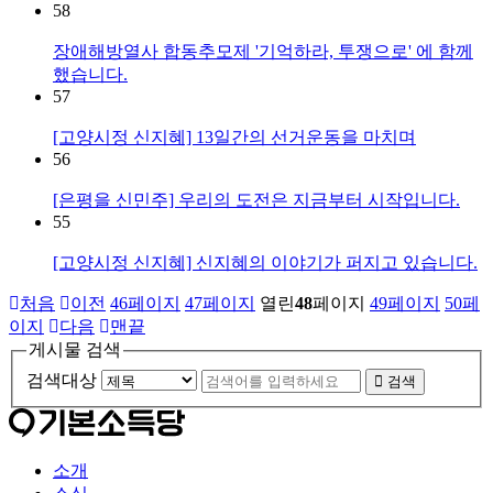
58
장애해방열사 합동추모제 '기억하라, 투쟁으로' 에 함께
했습니다.
57
[고양시정 신지혜] 13일간의 선거운동을 마치며
56
[은평을 신민주] 우리의 도전은 지금부터 시작입니다.
55
[고양시정 신지혜] 신지혜의 이야기가 퍼지고 있습니다.
처음
이전
46
페이지
47
페이지
열린
48
페이지
49
페이지
50
페
이지
다음
맨끝
게시물 검색
검색대상
검색
소개