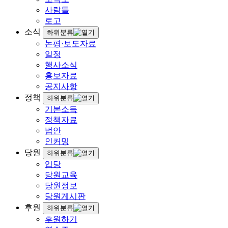
사람들
로고
소식
하위분류
논평·보도자료
일정
행사소식
홍보자료
공지사항
정책
하위분류
기본소득
정책자료
법안
인커밍
당원
하위분류
입당
당원교육
당원정보
당원게시판
후원
하위분류
후원하기