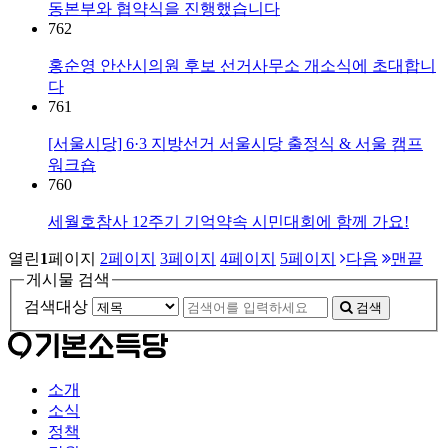
동본부와 협약식을 진행했습니다
762
홍순영 안산시의원 후보 선거사무소 개소식에 초대합니
다
761
[서울시당] 6·3 지방선거 서울시당 출정식 & 서울 캠프
워크숍
760
세월호참사 12주기 기억약속 시민대회에 함께 가요!
열린
1
페이지
2
페이지
3
페이지
4
페이지
5
페이지
다음
맨끝
게시물 검색
검색대상
검색
소개
소식
정책