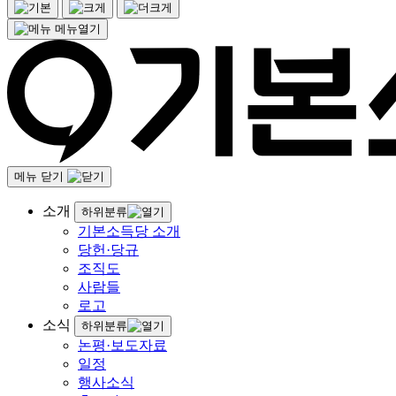
메뉴열기
메뉴 닫기
소개
하위분류
기본소득당 소개
당헌·당규
조직도
사람들
로고
소식
하위분류
논평·보도자료
일정
행사소식