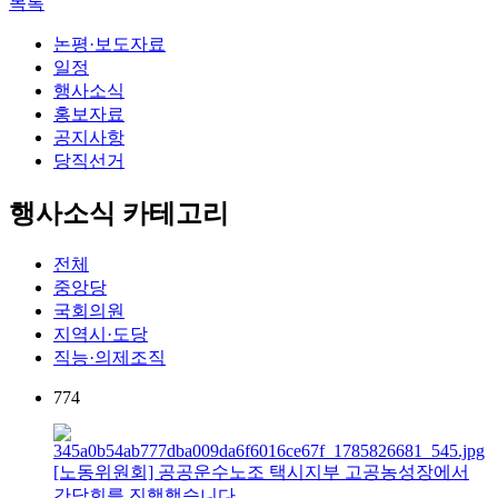
목록
논평·보도자료
일정
행사소식
홍보자료
공지사항
당직선거
행사소식 카테고리
전체
중앙당
국회의원
지역시·도당
직능·의제조직
774
[노동위원회] 공공운수노조 택시지부 고공농성장에서
간담회를 진행했습니다