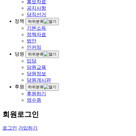
홍보자료
공지사항
당직선거
정책
하위분류
기본소득
정책자료
법안
인커밍
당원
하위분류
입당
당원교육
당원정보
당원게시판
후원
하위분류
후원하기
영수증
회원로그인
로그인
가입하기