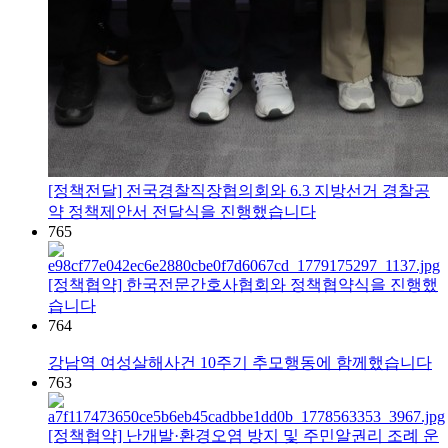
[정책전달] 전국경찰직장협의회와 6.3 지방선거 경찰공
약 정책제안서 전달식을 진행했습니다
765
[정책협약] 한국전문간호사협회와 정책협약식을 진행했
습니다
764
강남역 여성살해사건 10주기 추모행동에 함께했습니다
763
[정책협약] 난개발·환경오염 방지 및 주민알권리 조례 운