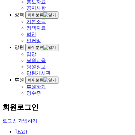
홍보자료
공지사항
정책
하위분류
기본소득
정책자료
법안
인커밍
당원
하위분류
입당
당원교육
당원정보
당원게시판
후원
하위분류
후원하기
영수증
회원로그인
로그인
가입하기
FAQ