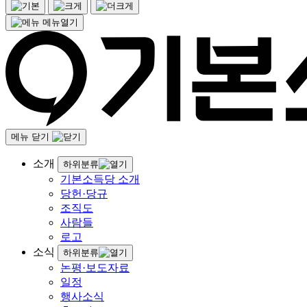
메뉴열기
메뉴 닫기
소개
하위분류
기본소득당 소개
당헌·당규
조직도
사람들
로고
소식
하위분류
논평·보도자료
일정
행사소식