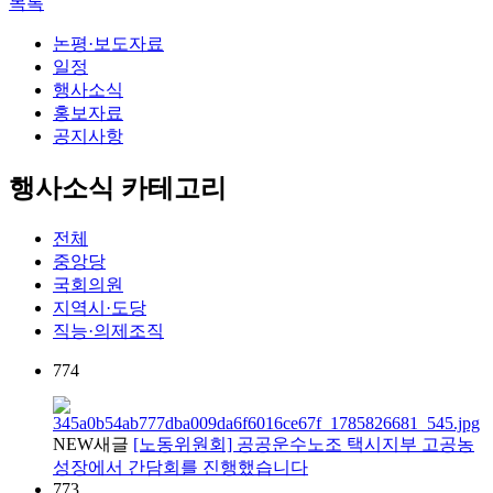
목록
논평·보도자료
일정
행사소식
홍보자료
공지사항
행사소식 카테고리
전체
중앙당
국회의원
지역시·도당
직능·의제조직
774
NEW
새글
[노동위원회] 공공운수노조 택시지부 고공농
성장에서 간담회를 진행했습니다
773