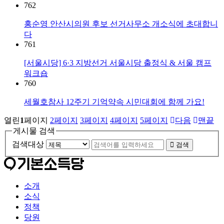
762
홍순영 안산시의원 후보 선거사무소 개소식에 초대합니
다
761
[서울시당] 6·3 지방선거 서울시당 출정식 & 서울 캠프
워크숍
760
세월호참사 12주기 기억약속 시민대회에 함께 가요!
열린
1
페이지
2
페이지
3
페이지
4
페이지
5
페이지
다음
맨끝
게시물 검색
검색대상
검색
소개
소식
정책
당원