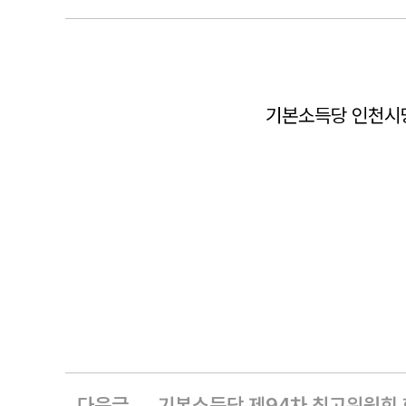
기본소득당 인천시당
다음글
기본소득당 제94차 최고위원회 회