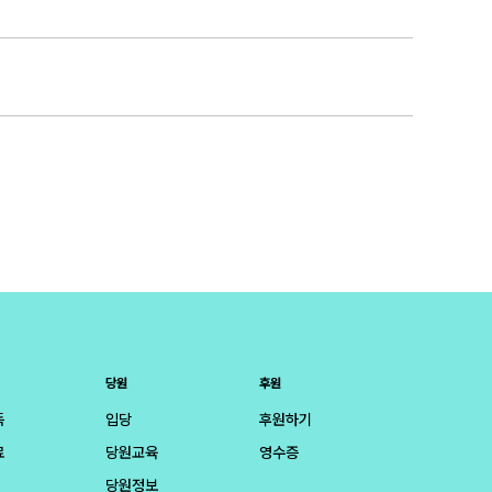
당원
후원
득
입당
후원하기
료
당원교육
영수증
당원정보