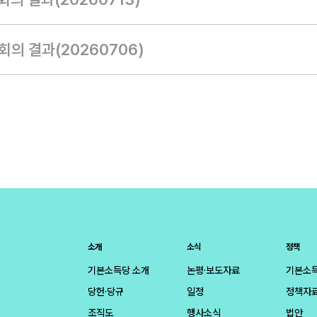
의 결과(20260706)
소개
소식
정책
기본소득당 소개
논평·보도자료
기본소
당헌·당규
일정
정책자
조직도
행사소식
법안