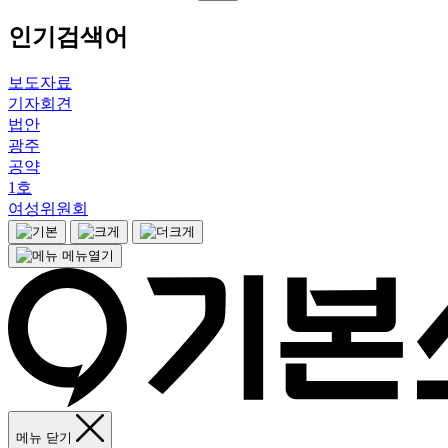
인기검색어
보도자료
기자회견
법안
광주
공약
1호
여성위원회
메뉴열기
메뉴 닫기