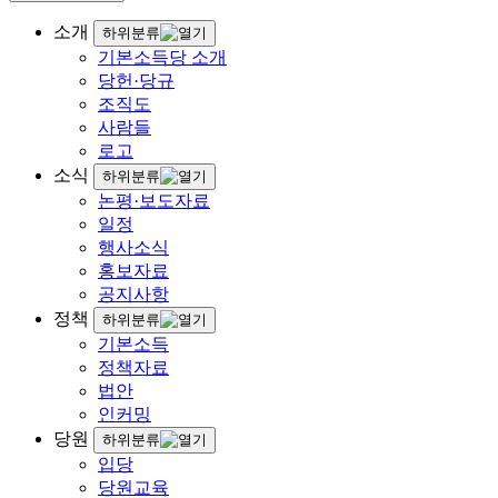
소개
하위분류
기본소득당 소개
당헌·당규
조직도
사람들
로고
소식
하위분류
논평·보도자료
일정
행사소식
홍보자료
공지사항
정책
하위분류
기본소득
정책자료
법안
인커밍
당원
하위분류
입당
당원교육