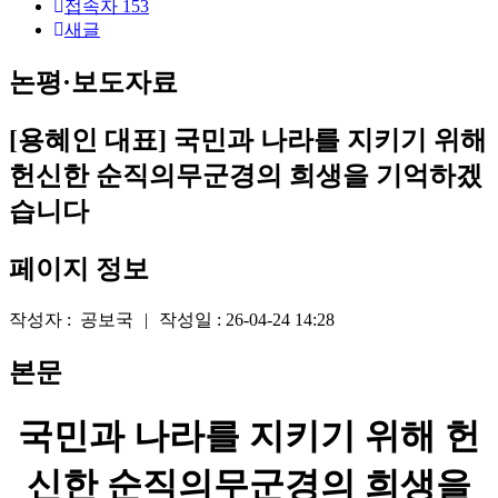
로
접속자
153
새글
그
인
논평·보도자료
[용혜인 대표] 국민과 나라를 지키기 위해
헌신한 순직의무군경의 희생을 기억하겠
습니다
페이지 정보
작성자 :
공보국
|
작성일 :
26-04-24 14:28
본문
국민과 나라를 지키기 위해 헌
신한 순직의무군경의 희생을