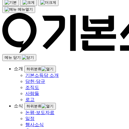
메뉴열기
메뉴 닫기
소개
하위분류
기본소득당 소개
당헌·당규
조직도
사람들
로고
소식
하위분류
논평·보도자료
일정
행사소식