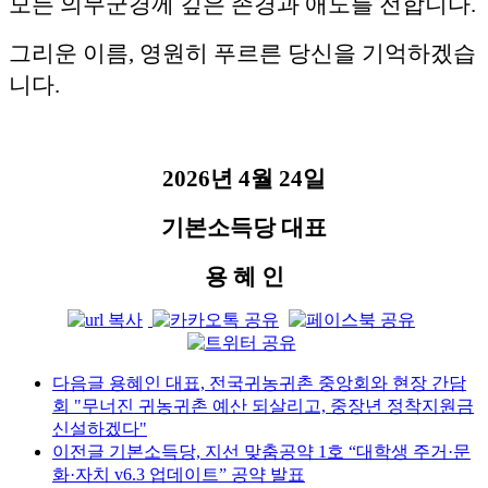
모든 의무군경께 깊은 존경과 애도를 전합니다.
그리운 이름, 영원히 푸르른 당신을 기억하겠습
니다.
2026년 4월 24일
기본소득당 대표
용 혜 인
다음글
용혜인 대표, 전국귀농귀촌 중앙회와 현장 간담
회 "무너진 귀농귀촌 예산 되살리고, 중장년 정착지원금
신설하겠다"
이전글
기본소득당, 지선 맞춤공약 1호 “대학생 주거·문
화·자치 v6.3 업데이트” 공약 발표