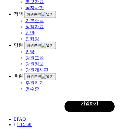
홍보자료
공지사항
정책
하위분류
기본소득
정책자료
법안
인커밍
당원
하위분류
입당
당원교육
당원정보
당원게시판
후원
하위분류
후원하기
영수증
로그인
가입하기
회
원
FAQ
1:1문의