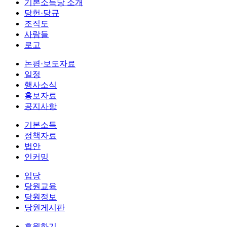
기본소득당 소개
당헌·당규
조직도
사람들
로고
논평·보도자료
일정
행사소식
홍보자료
공지사항
기본소득
정책자료
법안
인커밍
입당
당원교육
당원정보
당원게시판
후원하기