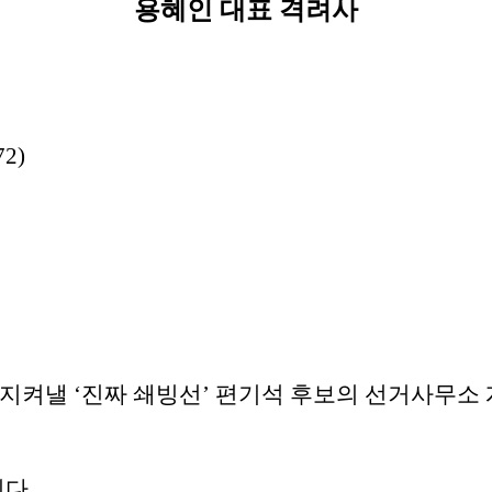
용혜인 대표 격려사
2)
 지켜낼 ‘진짜 쇄빙선’ 편기석 후보의 선거사무
다.