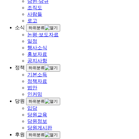
당헌·당규
조직도
사람들
로고
소식
하위분류
논평·보도자료
일정
행사소식
홍보자료
공지사항
정책
하위분류
기본소득
정책자료
법안
인커밍
당원
하위분류
입당
당원교육
당원정보
당원게시판
후원
하위분류