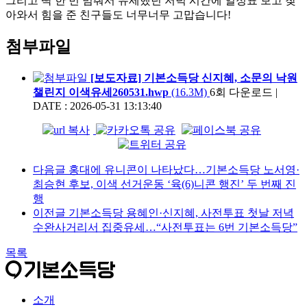
그리고 딱 한 번 멈춰서 유세했던 저녁 시간에 일정표 보고 찾
아와서 힘을 준 친구들도 너무너무 고맙습니다!
첨부파일
[보도자료] 기본소득당 신지혜, 소문의 낙원
챌린지 이색유세260531.hwp
(16.3M)
6회 다운로드
|
DATE : 2026-05-31 13:13:40
다음글
홍대에 유니콘이 나타났다…기본소득당 노서영·
최승현 후보, 이색 선거운동 ‘육(6)니콘 행진’ 두 번째 진
행
이전글
기본소득당 용혜인·신지혜, 사전투표 첫날 저녁
수완사거리서 집중유세…“사전투표는 6번 기본소득당”
목록
소개