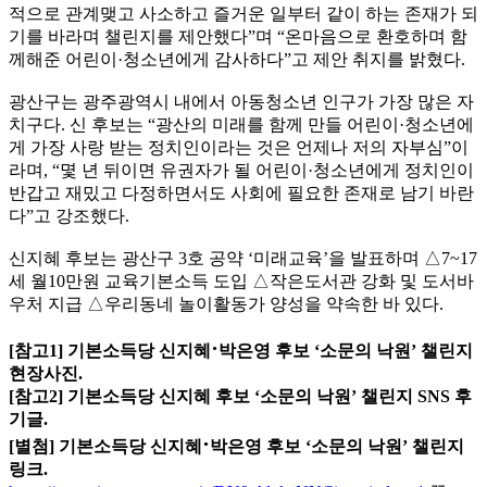
적으로 관계맺고 사소하고 즐거운 일부터 같이 하는 존재가 되
기를 바라며 챌린지를 제안했다”며 “온마음으로 환호하며 함
께해준 어린이·청소년에게 감사하다”고 제안 취지를 밝혔다.
광산구는 광주광역시 내에서 아동청소년 인구가 가장 많은 자
치구다. 신 후보는 “광산의 미래를 함께 만들 어린이·청소년에
게 가장 사랑 받는 정치인이라는 것은 언제나 저의 자부심”이
라며, “몇 년 뒤이면 유권자가 될 어린이·청소년에게 정치인이
반갑고 재밌고 다정하면서도 사회에 필요한 존재로 남기 바란
다”고 강조했다.
신지혜 후보는 광산구 3호 공약 ‘미래교육’을 발표하며 △7~17
세 월10만원 교육기본소득 도입 △작은도서관 강화 및 도서바
우처 지급 △우리동네 놀이활동가 양성을 약속한 바 있다.
·
[참고1] 기본소득당 신지혜
박은영 후보 ‘소문의 낙원’ 챌린지
현장사진.
[참고2] 기본소득당 신지혜 후보 ‘소문의 낙원’ 챌린지 SNS 후
기글.
·
[별첨] 기본소득당 신지혜
박은영 후보 ‘소문의 낙원’ 챌린지
링크.