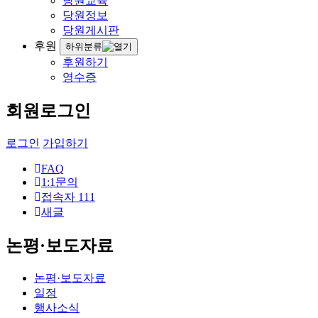
당원교육
당원정보
당원게시판
후원
하위분류
후원하기
영수증
회원로그인
로그인
가입하기
FAQ
1:1문의
접속자
111
새글
논평·보도자료
논평·보도자료
일정
행사소식