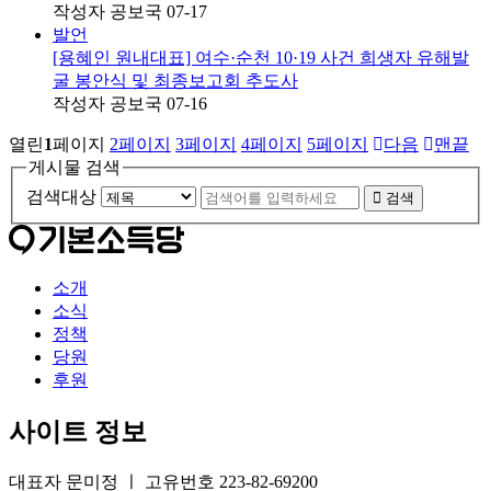
작성자
공보국
07-17
발언
[용혜인 원내대표] 여수·순천 10·19 사건 희생자 유해발
굴 봉안식 및 최종보고회 추도사
작성자
공보국
07-16
열린
1
페이지
2
페이지
3
페이지
4
페이지
5
페이지
다음
맨끝
게시물 검색
검색대상
검색
소개
소식
정책
당원
후원
사이트 정보
대표자 문미정 ㅣ 고유번호 223-82-69200