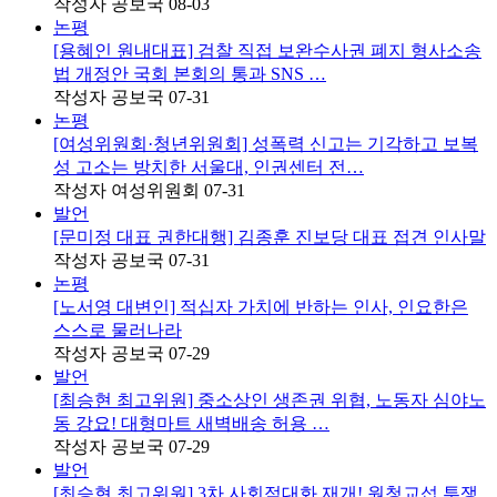
작성자
공보국
08-03
논평
[용혜인 원내대표] 검찰 직접 보완수사권 폐지 형사소송
법 개정안 국회 본회의 통과 SNS …
작성자
공보국
07-31
논평
[여성위원회·청년위원회] 성폭력 신고는 기각하고 보복
성 고소는 방치한 서울대, 인권센터 전…
작성자
여성위원회
07-31
발언
[문미정 대표 권한대행] 김종훈 진보당 대표 접견 인사말
작성자
공보국
07-31
논평
[노서영 대변인] 적십자 가치에 반하는 인사, 인요한은
스스로 물러나라
작성자
공보국
07-29
발언
[최승현 최고위원] 중소상인 생존권 위협, 노동자 심야노
동 강요! 대형마트 새벽배송 허용 …
작성자
공보국
07-29
발언
[최승현 최고위원] 3차 사회적대화 재개! 원청교섭 투쟁