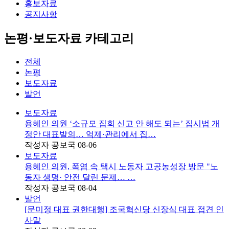
홍보자료
공지사항
논평·보도자료 카테고리
전체
논평
보도자료
발언
보도자료
용혜인 의원 ‘소규모 집회 신고 안 해도 되는’ 집시법 개
정안 대표발의… 억제·관리에서 집…
작성자
공보국
08-06
보도자료
용혜인 의원, 폭염 속 택시 노동자 고공농성장 방문 "노
동자 생명· 안전 달린 문제… …
작성자
공보국
08-04
발언
[문미정 대표 권한대행] 조국혁신당 신장식 대표 접견 인
사말