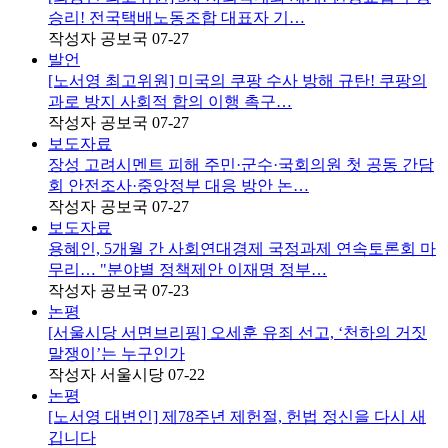
승리! 전국택배노동조합 대표자 기…
작성자
공보국
07-27
발언
[노서영 최고위원] 미국의 쿠팡 수사 방해 규탄! 쿠팡의
과로 방지 사회적 합의 이행 촉구…
작성자
공보국
07-27
보도자료
장성 고려시멘트 피해 주민·군수·국회의원 첫 공동 간담
회 안전조사·중앙정부 대응 방안 논…
작성자
공보국
07-27
보도자료
용혜인, 5개월 간 사회연대경제 국정과제 연속토론회 마
무리… "분야별 정책제안 이재명 정부…
작성자
공보국
07-23
논평
[서울시당 서면브리핑] 오세훈 유죄 선고, ‘천하의 거짓
말쟁이’는 누구인가
작성자
서울시당
07-22
논평
[노서영 대변인] 제78주년 제헌절, 헌법 정신을 다시 새
깁니다