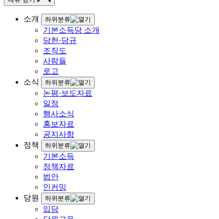
소개
하위분류
기본소득당 소개
당헌·당규
조직도
사람들
로고
소식
하위분류
논평·보도자료
일정
행사소식
홍보자료
공지사항
정책
하위분류
기본소득
정책자료
법안
인커밍
당원
하위분류
입당