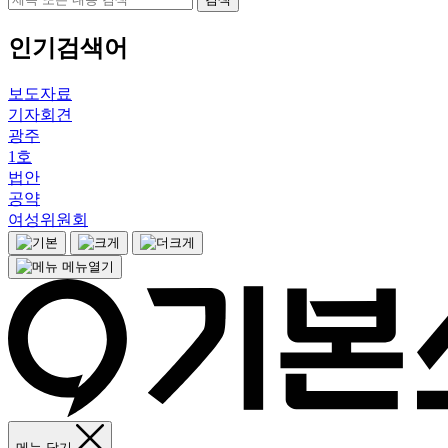
인기검색어
보도자료
기자회견
광주
1호
법안
공약
여성위원회
메뉴열기
메뉴 닫기