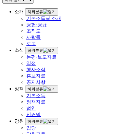
소개
하위분류
기본소득당 소개
당헌·당규
조직도
사람들
로고
소식
하위분류
논평·보도자료
일정
행사소식
홍보자료
공지사항
정책
하위분류
기본소득
정책자료
법안
인커밍
당원
하위분류
입당