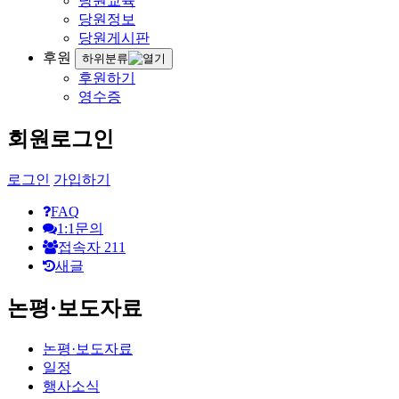
당원교육
당원정보
당원게시판
후원
하위분류
후원하기
영수증
회원로그인
로그인
가입하기
FAQ
1:1문의
접속자
211
새글
논평·보도자료
논평·보도자료
일정
행사소식