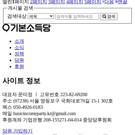
열린
1
페이지
2
페이지
3
페이지
4
페이지
5
페이지
다음
맨끝
게시물 검색
검색대상
검색
소개
소식
정책
당원
후원
사이트 정보
대표자 문미정 ㅣ 고유번호 223-82-69200
주소 (07238) 서울 영등포구 국회대로70길 15-1 302호
팩스 050-4926-0183
메일 basicincomeparty.kr@gmail.com
후원계좌 기업은행 208-155271-04-014 중앙당후원회
당원 가입하기