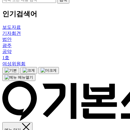
인기검색어
보도자료
기자회견
법안
광주
공약
1호
여성위원회
메뉴열기
메뉴 닫기