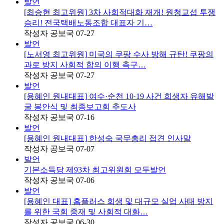
발언
[최승현 최고위원] 3차 사회적대화 재개! 원청교섭 투쟁
승리! 전국택배노동조합 대표자 기…
작성자
공보국
07-27
발언
[노서영 최고위원] 미국의 쿠팡 수사 방해 규탄! 쿠팡의
과로 방지 사회적 합의 이행 촉구…
작성자
공보국
07-27
발언
[용혜인 원내대표] 여수·순천 10·19 사건 희생자 유해발
굴 봉안식 및 최종보고회 추도사
작성자
공보국
07-16
발언
[용혜인 원내대표] 한성숙 국무총리 접견 인사말
작성자
공보국
07-07
발언
기본소득당 제93차 최고위원회 모두발언
작성자
공보국
07-06
발언
[용혜인 대표] 홈플러스 회생 및 대규모 실업 사태 방지
를 위한 국회 중재 및 사회적 대화…
작성자
공보국
06-30