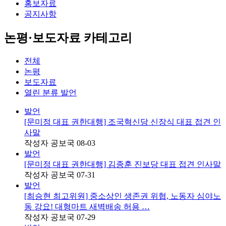
홍보자료
공지사항
논평·보도자료 카테고리
전체
논평
보도자료
열린 분류
발언
발언
[문미정 대표 권한대행] 조국혁신당 신장식 대표 접견 인
사말
작성자
공보국
08-03
발언
[문미정 대표 권한대행] 김종훈 진보당 대표 접견 인사말
작성자
공보국
07-31
발언
[최승현 최고위원] 중소상인 생존권 위협, 노동자 심야노
동 강요! 대형마트 새벽배송 허용 …
작성자
공보국
07-29