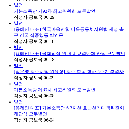
발언
기본소득당 제92차 최고위원회 모두발언
작성자
공보국
06-29
발언
[용혜인 대표] 한국마을연합 마을공동체지원법 제정 촉
구 전국 집중행동 발언문
작성자
공보국
06-18
발언
[용혜인 대표] 국회의장-원내 비교섭단체 환담 모두발언
작성자
공보국
06-18
발언
[박은영 광주시당 위원장] 광주 학동 참사 5주기 추념사
작성자
공보국
06-09
발언
기본소득당 제89차 최고위원회 모두발언
작성자
공보국
06-08
발언
[용혜인 대표] 기본소득당 6·3지선 호남선거대책위원회
해단식 모두발언
작성자
공보국
06-04