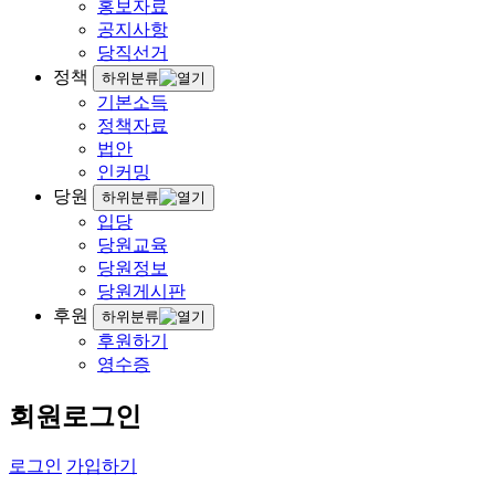
홍보자료
공지사항
당직선거
정책
하위분류
기본소득
정책자료
법안
인커밍
당원
하위분류
입당
당원교육
당원정보
당원게시판
후원
하위분류
후원하기
영수증
회원로그인
로그인
가입하기