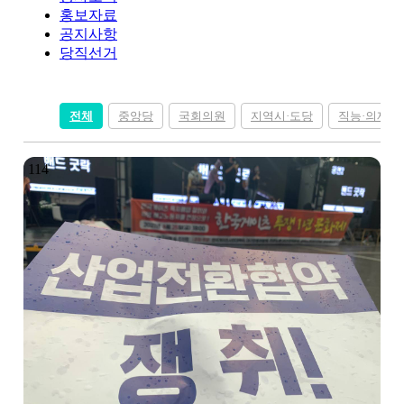
홍보자료
공지사항
당직선거
전체
중앙당
국회의원
지역시·도당
직능·의제조
114