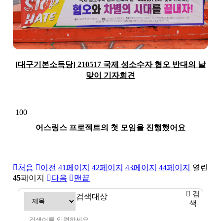
[대구기본소득당] 210517 국제 성소수자 혐오 반대의 날
맞이 기자회견
100
어스링스 프로젝트의 첫 모임을 진행했어요
처음
이전
41
페이지
42
페이지
43
페이지
44
페이지
열린
45
페이지
다음
맨끝
검
검색대상
색