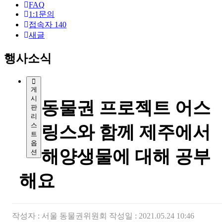
FAQ
1:1문의
접속자
140
새글
행사소식
게
시
동물권 프로젝트 어스
판
리
스
링스와 함께 제주에서
트
옵
해양생물에 대해 공부
션
해요
작성자 :
서울 동물권위원회
작성일 : 2021.05.24 10:46