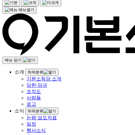
메뉴열기
메뉴 닫기
소개
하위분류
기본소득당 소개
당헌·당규
조직도
사람들
로고
소식
하위분류
논평·보도자료
일정
행사소식