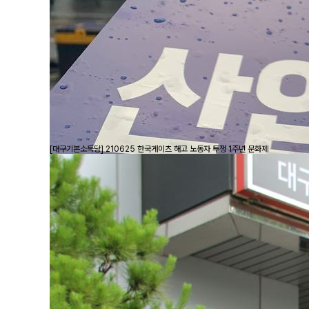
[대구기본소득당] 210625 한국게이츠 해고 노동자 투쟁 1주년 문화제