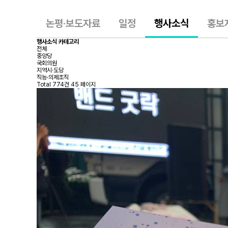
논평·보도자료
일정
행사소식
홍보
행사소식 카테고리
전체
중앙당
국회의원
지역시·도당
직능·의제조직
Total 774건
45 페이지