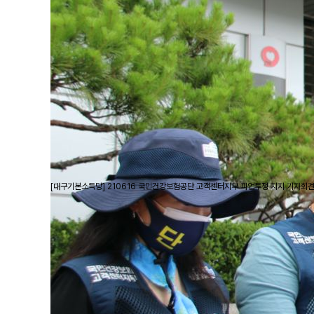
[대구기본소득당] 210616 국민건강보험공단 고객센터지부 파업투쟁 지지 기자회